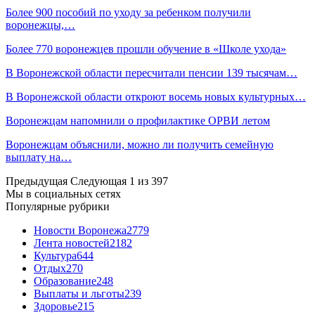
Более 900 пособий по уходу за ребенком получили
воронежцы,…
Более 770 воронежцев прошли обучение в «Школе ухода»
В Воронежской области пересчитали пенсии 139 тысячам…
В Воронежской области откроют восемь новых культурных…
Воронежцам напомнили о профилактике ОРВИ летом
Воронежцам объяснили, можно ли получить семейную
выплату на…
Предыдущая
Следующая
1 из 397
Мы в социальных сетях
Популярные рубрики
Новости Воронежа
2779
Лента новостей
2182
Культура
644
Отдых
270
Образование
248
Выплаты и льготы
239
Здоровье
215