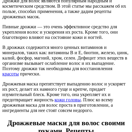
Дрожжи для волос являются популярным народным и
косметическим средством. В этой статье мы расскажем об их
пользе, способах применения, а также дадим рецепты
дрожжевых масок.
Пивные дрожжи — это очень эффективное средство для
укрепления волос и ускорения их роста. Кроме того, они
благотворно влияют на состояние кожи и ногтей.
В дрожжах содержится много ценных витаминов и
минералов, таких как: витамины В и Е, биотин, железо, цинк,
калий, фосфор, магний, хром, селен. Дефицит этих веществ в
организме вызывает ослабление волос и их выпадение.
Поэтому дрожжи так необходимы для восстановления
красоты
прически.
Дрожжевая маска препятствует выпадению волос и ускоряет
их рост, делает их намного гуще и крепче, придает
изумительный блеск. Кроме того, она укрепляет их и
предотвращает жирность
кожи головы
. Плюс ко всему
дрожжевая маска для волос проста в приготовлении, а
ингредиенты для нее стоят совсем недорого.
Дрожжевые маски для волос своими
руками. Рецепты