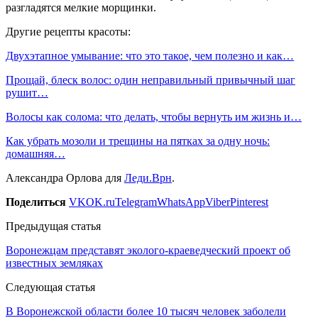
разгладятся мелкие морщинки.
Другие рецепты красоты:
Двухэтапное умывание: что это такое, чем полезно и как…
Прощай, блеск волос: один неправильный привычный шаг
рушит…
Волосы как солома: что делать, чтобы вернуть им жизнь и…
Как убрать мозоли и трещины на пятках за одну ночь:
домашняя…
Александра Орлова для
Леди.Врн
.
Поделиться
VK
OK.ru
Telegram
WhatsApp
Viber
Pinterest
Предыдущая статья
Воронежцам представят эколого-краеведческий проект об
известных земляках
Следующая статья
В Воронежской области более 10 тысяч человек заболели