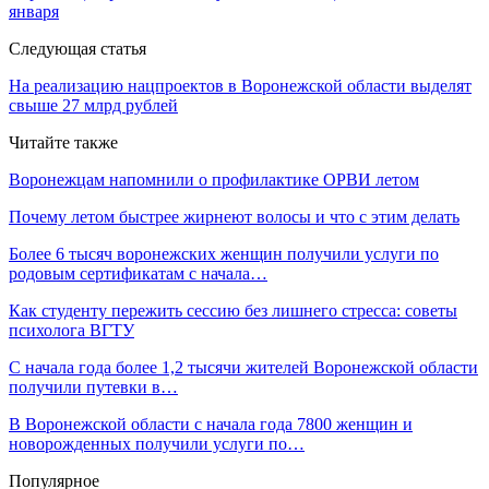
января
Следующая статья
На реализацию нацпроектов в Воронежской области выделят
свыше 27 млрд рублей
Читайте также
Воронежцам напомнили о профилактике ОРВИ летом
Почему летом быстрее жирнеют волосы и что с этим делать
Более 6 тысяч воронежских женщин получили услуги по
родовым сертификатам с начала…
Как студенту пережить сессию без лишнего стресса: советы
психолога ВГТУ
С начала года более 1,2 тысячи жителей Воронежской области
получили путевки в…
В Воронежской области с начала года 7800 женщин и
новорожденных получили услуги по…
Популярное