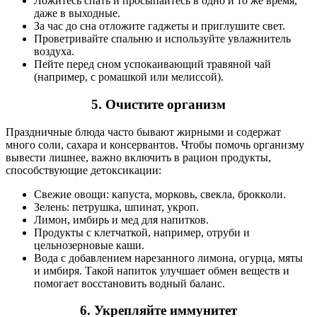
Ложитесь спать и просыпайтесь в одно и то же время,
даже в выходные.
За час до сна отложите гаджеты и приглушите свет.
Проветривайте спальню и используйте увлажнитель
воздуха.
Пейте перед сном успокаивающий травяной чай
(например, с ромашкой или мелиссой).
5. Очистите организм
Праздничные блюда часто бывают жирными и содержат
много соли, сахара и консервантов. Чтобы помочь организму
вывести лишнее, важно включить в рацион продукты,
способствующие детоксикации:
Свежие овощи: капуста, морковь, свекла, брокколи.
Зелень: петрушка, шпинат, укроп.
Лимон, имбирь и мед для напитков.
Продукты с клетчаткой, например, отруби и
цельнозерновые каши.
Вода с добавлением нарезанного лимона, огурца, мяты
и имбиря. Такой напиток улучшает обмен веществ и
помогает восстановить водный баланс.
6. Укрепляйте иммунитет