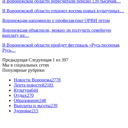
В Воронежской области пересчитали пенсии 139 тысячам…
В Воронежской области откроют восемь новых культурных…
Воронежцам напомнили о профилактике ОРВИ летом
Воронежцам объяснили, можно ли получить семейную
выплату на…
В Воронежской области пройдет фестиваль «Русь песенная,
Русь…
Предыдущая
Следующая
1 из 397
Мы в социальных сетях
Популярные рубрики
Новости Воронежа
2778
Лента новостей
2181
Культура
644
Отдых
270
Образование
248
Выплаты и льготы
239
Здоровье
215