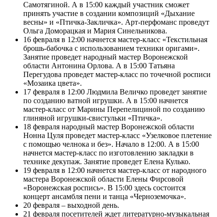
Самотягиной. А в 15:00 каждый участник сможет
принять участие в создании композиций «Дыхание
весны» и «Птичка-Закличка». Арт-перфоманс проведут
Ольга Доморацкая и Мария Синельникова.
16 февраля в 12:00 начнется мастер-класс «Текстильная
брошь-бабочка с использованием техники оригами».
Занятие проведет народный мастер Воронежской
области Антонина Орлова. А в 15:00 Татьяна
Перегудова проведет мастер-класс по точечной росписи
«Мозаика цвета».
17 февраля в 12:00 Людмила Величко проведет занятие
по созданию ватной игрушки. А в 15:00 начнется
мастер-класс от Марины Перепелициной по созданию
глиняной игрушки-свистульки «Птичка».
18 февраля народный мастер Воронежской области
Нонна Цуля проведет мастер-класс «Узелковое плетение
с помощью челнока и без». Начало в 12:00. А в 15:00
начнется мастер-класс по изготовлению закладки в
технике декупаж. Занятие проведет Елена Кулько.
19 февраля в 12:00 начнется мастер-класс от народного
мастера Воронежской области Елены Фирсовой
«Воронежская роспись». В 15:00 здесь состоится
концерт ансамбля пени и танца «Черноземочка».
20 февраля – выходной день.
21 февраля посетителей ждет литературно-музыкальная