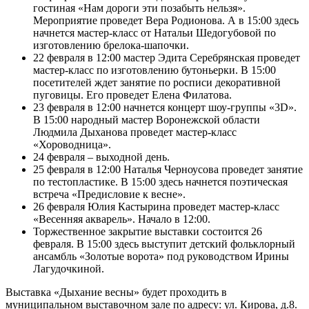
гостиная «Нам дороги эти позабыть нельзя».
Мероприятие проведет Вера Родионова. А в 15:00 здесь
начнется мастер-класс от Натальи Шедогубовой по
изготовлению брелока-шапочки.
22 февраля в 12:00 мастер Эдита Серебрянская проведет
мастер-класс по изготовлению бутоньерки. В 15:00
посетителей ждет занятие по росписи декоративной
пуговицы. Его проведет Елена Филатова.
23 февраля в 12:00 начнется концерт шоу-группы «3D».
В 15:00 народный мастер Воронежской области
Людмила Дыханова проведет мастер-класс
«Хороводница».
24 февраля – выходной день.
25 февраля в 12:00 Наталья Черноусова проведет занятие
по тестопластике. В 15:00 здесь начнется поэтическая
встреча «Предисловие к весне».
26 февраля Юлия Кастырина проведет мастер-класс
«Весенняя акварель». Начало в 12:00.
Торжественное закрытие выставки состоится 26
февраля. В 15:00 здесь выступит детский фольклорный
ансамбль «Золотые ворота» под руководством Ирины
Лагудочкиной.
Выставка «Дыхание весны» будет проходить в
муниципальном выставочном зале по адресу: ул. Кирова, д.8.