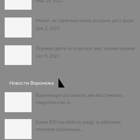
Мар 29, 2023
Может ли горчичная маска ускорить рост волос
Дек 3, 2022
Осенние цветы из атласных лент своими руками
Окт 9, 2022
Новости Воронежа
Воронежцам рассказали, как восстановить
свидетельство о…
Более 900 пособий по уходу за ребенком
получили воронежцы,…