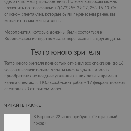
сделать по месту приобретения. По всем вопросам можно
позвонить по телефонам: +7(473)255-39-27, 253-16-13. Со
списком спектаклей, которые были перенесены ранее, вы
можете познакомиться
здесь
.
Мероприятия, которые должны были состояться в
Воронежском концертном зале, перенесены на другие даты.
Театр юного зрителя
Театр юного зрителя полностью отменил все спектакли до 16
февраля включительно. Билеты можно сдать по месту
приобретения не позднее указанных в них даты и времени
начала спектакля. ТЮЗ возобновит работу 17 февраля показом
спектакля «В открытом море».
ЧИТАЙТЕ ТАКЖЕ
В Воронеж 22 июня прибудет «Театральный
поезд»