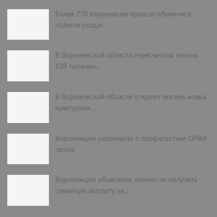
Более 770 воронежцев прошли обучение в
«Школе ухода»
В Воронежской области пересчитали пенсии
139 тысячам…
В Воронежской области откроют восемь новых
культурных…
Воронежцам напомнили о профилактике ОРВИ
летом
Воронежцам объяснили, можно ли получить
семейную выплату на…