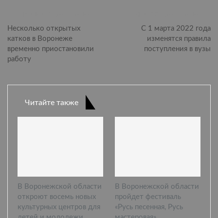
ПРЕДЫДУЩАЯ СТАТЬЯ
СЛЕДУЮЩАЯ СТАТЬЯ
Несколько открытых
С 1 марта 2022 года
катков в Воронеже
изменятся правила
временно приостановили
поступления в вузы
работу
Читайте также
В Воронежской области
В Воронежской области
откроют восемь новых
пройдет фестиваль
культурных центров для
«Русь песенная, Русь
детей и молодежи
мастеровая»