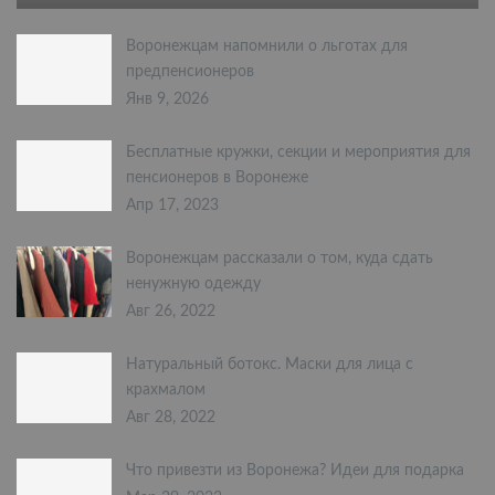
Воронежцам напомнили о льготах для
предпенсионеров
Янв 9, 2026
Бесплатные кружки, секции и мероприятия для
пенсионеров в Воронеже
Апр 17, 2023
Воронежцам рассказали о том, куда сдать
ненужную одежду
Авг 26, 2022
Натуральный ботокс. Маски для лица с
крахмалом
Авг 28, 2022
Что привезти из Воронежа? Идеи для подарка