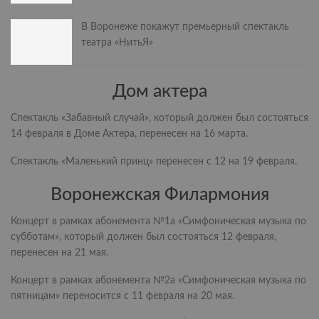
В Воронеже покажут премьерный спектакль
театра «НитьЯ»
Дом актера
Спектакль «Забавный случай», который должен был состояться
14 февраля в Доме Актера, перенесен на 16 марта.
Спектакль «Маленький принц» перенесен с 12 на 19 февраля.
Воронежская Филармония
Концерт в рамках абонемента №1а «Симфоническая музыка по
субботам», который должен был состояться 12 февраля,
перенесен на 21 мая.
Концерт в рамках абонемента №2а «Симфоническая музыка по
пятницам» переносится с 11 февраля на 20 мая.