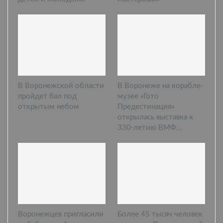
В Воронежской области
В Воронеже на корабле-
пройдет бал под
музее «Гото
открытым небом
Предестинация»
открылась выставка к
330-летию ВМФ…
Воронежцев пригласили
Более 45 тысяч человек