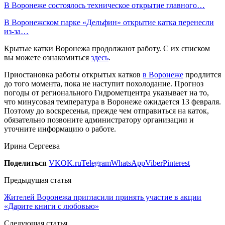
В Воронеже состоялось техническое открытие главного…
В Воронежском парке «Дельфин» открытие катка перенесли
из-за…
Крытые катки Воронежа продолжают работу. С их списком
вы можете ознакомиться
здесь
.
Приостановка работы открытых катков
в Воронеже
продлится
до того момента, пока не наступит похолодание. Прогноз
погоды от регионального Гидрометцентра указывает на то,
что минусовая температура в Воронеже ожидается 13 февраля.
Поэтому до воскресенья, прежде чем отправиться на каток,
обязательно позвоните администратору организации и
уточните информацию о работе.
Ирина Сергеева
Поделиться
VK
OK.ru
Telegram
WhatsApp
Viber
Pinterest
Предыдущая статья
Жителей Воронежа пригласили принять участие в акции
«Дарите книги с любовью»
Следующая статья