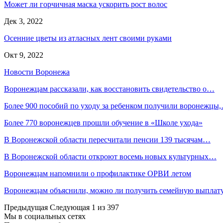
Может ли горчичная маска ускорить рост волос
Дек 3, 2022
Осенние цветы из атласных лент своими руками
Окт 9, 2022
Новости Воронежа
Воронежцам рассказали, как восстановить свидетельство о…
Более 900 пособий по уходу за ребенком получили воронежцы
Более 770 воронежцев прошли обучение в «Школе ухода»
В Воронежской области пересчитали пенсии 139 тысячам…
В Воронежской области откроют восемь новых культурных…
Воронежцам напомнили о профилактике ОРВИ летом
Воронежцам объяснили, можно ли получить семейную выплат
Предыдущая
Следующая
1 из 397
Мы в социальных сетях