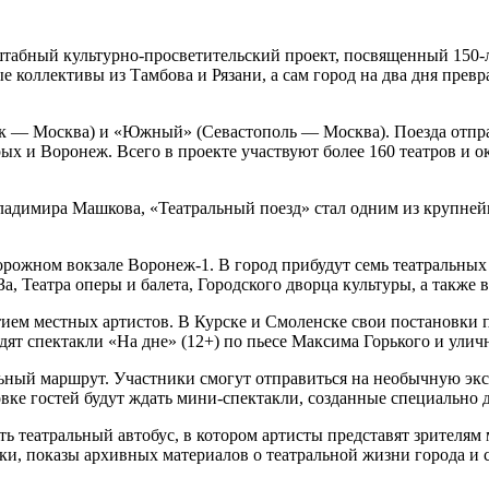
табный культурно-просветительский проект, посвященный 150-л
коллективы из Тамбова и Рязани, а сам город на два дня превра
 — Москва) и «Южный» (Севастополь — Москва). Поезда отправи
х и Воронеж. Всего в проекте участвуют более 160 театров и ок
Владимира Машкова, «Театральный поезд» стал одним из крупне
орожном вокзале Воронеж-1. В город прибудут семь театральных
а, Театра оперы и балета, Городского дворца культуры, а также 
тием местных артистов. В Курске и Смоленске свои постановки 
дят спектакли «На дне» (12+) по пьесе Максима Горького и ули
ьный маршрут. Участники смогут отправиться на необычную экс
вке гостей будут ждать мини-спектакли, созданные специально д
ть театральный автобус, в котором артисты представят зрителя
вки, показы архивных материалов о театральной жизни города 