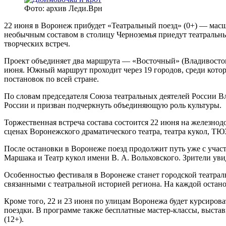
Фото: архив Леди.Врн
22 июня в Воронеж прибудет «Театральный поезд» (0+) — масш
необычным составом в столицу Черноземья приедут театральные 
творческих встреч.
Проект объединяет два маршрута — «Восточный» (Владивосток
июня. Южный маршрут проходит через 19 городов, среди которы
постановок по всей стране.
По словам председателя Союза театральных деятелей России 
России и призван подчеркнуть объединяющую роль культуры.
Торжественная встреча состава состоится 22 июня на железнод
сценах Воронежского драматического театра, театра кукол, ТЮЗ
После остановки в Воронеже поезд продолжит путь уже с учас
Маршака и Театр кукол имени В. А. Вольховского. Зрители уви
Особенностью фестиваля в Воронеже станет городской театрал
связанными с театральной историей региона. На каждой остано
Кроме того, 22 и 23 июня по улицам Воронежа будет курсирова
поездки. В программе также бесплатные мастер-классы, выста
(12+).