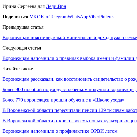
Ирина Сергеева для
Леди.Врн
.
Поделиться
VK
OK.ru
Telegram
WhatsApp
Viber
Pinterest
Предыдущая статья
Воронежцам пояснили, какой минимальный доход нужен семье
Следующая статья
Воронежцам напомнили о правилах выбора имени и фамилии 
Читайте также
Воронежцам рассказали, как восстановить свидетельство о ро
Более 900 пособий по уходу за ребенком получили воронежцы
Более 770 воронежцев прошли обучение в «Школе ухода»
В Воронежской области пересчитали пенсии 139 тысячам раб
В Воронежской области откроют восемь новых культурных цен
Воронежцам напомнили о профилактике ОРВИ летом