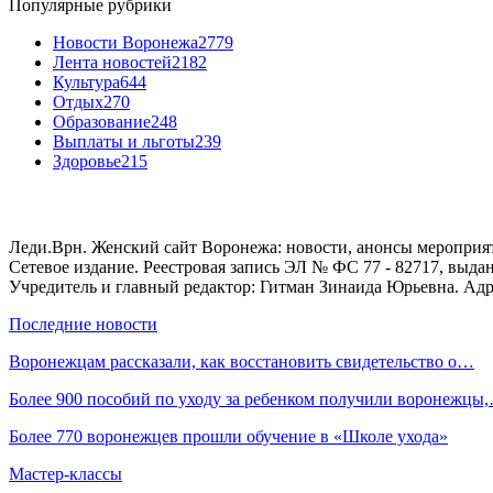
Популярные рубрики
Новости Воронежа
2779
Лента новостей
2182
Культура
644
Отдых
270
Образование
248
Выплаты и льготы
239
Здоровье
215
Леди.Врн. Женский сайт Воронежа: новости, анонсы мероприятий
Сетевое издание. Реестровая запись ЭЛ № ФС 77 - 82717, выд
Учредитель и главный редактор: Гитман Зинаида Юрьевна. Адре
Последние новости
Воронежцам рассказали, как восстановить свидетельство о…
Более 900 пособий по уходу за ребенком получили воронежцы
Более 770 воронежцев прошли обучение в «Школе ухода»
Мастер-классы