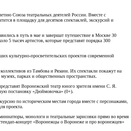
етию Союза театральных деятелей России. Вместе с
тится в площадку для десятков спектаклей, экскурсий и
лись в путь в мае и завершат путешествие в Москве 30
оло 5 тысяч артистов, которые представят порядка 300
йших культурно-просветительских проектов современной
 коллективов из Тамбова и Рязани. Их спектакли покажут на
в музеях, парках и общественных пространствах.
представят Воронежский театр юного зрителя имени С. Я.
чную постановку «Дюймовочка» (0+).
курсию по историческим местам города вместе с персонажами,
ля проекта.
м миниатюры, монологи и театральные зарисовки прямо во время
и стендап-концерт «Воронежцы о Воронеже и про воронежцев»