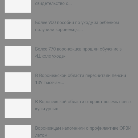
свидетельство о…
Более 900 пособий по уходу за ребенком
получили воронежцы,…
Более 770 воронежцев прошли обучение в
«Школе ухода»
В Воронежской области пересчитали пенсии
139 тысячам…
В Воронежской области откроют восемь новых
культурных…
Воронежцам напомнили о профилактике ОРВИ
летом