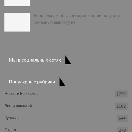
Воронежцам объяснили, можно ли получить
семейную выплату на…
ПРЕДЫДУЩАЯ
СЛЕДУЮЩАЯ
1 из 397
Мы в социальных сетях
Популярные рубрики
Новости Воронежа
2779
Лента новостей
2182
Культура
644
Отдых
270