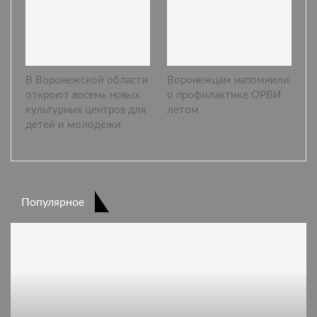
В Воронежской области
Воронежцам напомнили
откроют восемь новых
о профилактике ОРВИ
культурных центров для
летом
детей и молодежи
Популярное