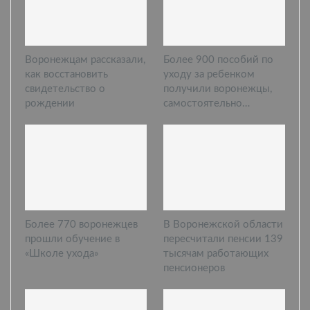
Воронежцам рассказали,
Более 900 пособий по
как восстановить
уходу за ребенком
свидетельство о
получили воронежцы,
рождении
самостоятельно…
Более 770 воронежцев
В Воронежской области
прошли обучение в
пересчитали пенсии 139
«Школе ухода»
тысячам работающих
пенсионеров