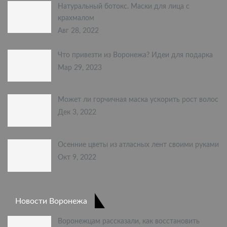
Натуральный ботокс. Маски для лица с
крахмалом
Авг 28, 2022
Что привезти из Воронежа? Идеи для подарка
Мар 29, 2023
Может ли горчичная маска ускорить рост волос
Дек 3, 2022
Осенние цветы из атласных лент своими руками
Окт 9, 2022
Новости Воронежа
Воронежцам рассказали, как восстановить