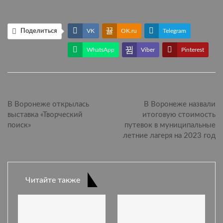
Поделиться
VK
OK.ru
Telegram
WhatsApp
Viber
Pinterest
ПРЕДЫДУЩАЯ СТАТЬЯ
СЛЕДУЮЩАЯ СТАТЬЯ
В Воронеже открылась
В Воронеже назвали
выставка «Творческий
итоговую стоимость
поиск»
путевок в муниципальные
летние лагеря на 2023 год
Читайте также