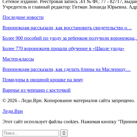
Сетевое издание. Реестровая запись ЭЛ № ФС 77 - 82717, выд
Учредитель и главный редактор: Гитман Зинаида Юрьевна. Адре
Последние новости
Воронежцам рассказали, как восстановить свидетельство о…
Более 900 пособий по уходу за ребенком получили воронежцы
Более 770 воронежцев прошли обучение в «Школе ухода»
Мастер-классы
Воронежцам рассказали, как сделать блины на Масленицу…
Помидоры в овощной крошке на зиму
Варенье из черешни с косточкой
© 2026 - Леди.Врн. Копирование материалов сайта запрещено.
Леди.Врн
Этот сайт использует файлы cookies. Нажимая кнопку "Приним