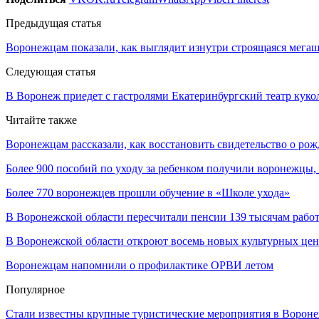
Предыдущая статья
Воронежцам показали, как выглядит изнутри строящаяся мега
Следующая статья
В Воронеж приедет с гастролями Екатеринбургский театр куко
Читайте также
Воронежцам рассказали, как восстановить свидетельство о ро
Более 900 пособий по уходу за ребенком получили воронежцы
Более 770 воронежцев прошли обучение в «Школе ухода»
В Воронежской области пересчитали пенсии 139 тысячам раб
В Воронежской области откроют восемь новых культурных цен
Воронежцам напомнили о профилактике ОРВИ летом
Популярное
Стали известны крупные туристические мероприятия в Вороне