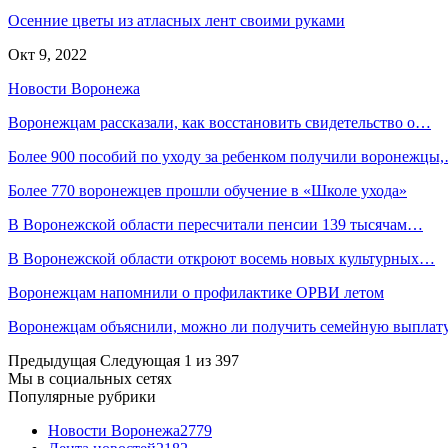
Осенние цветы из атласных лент своими руками
Окт 9, 2022
Новости Воронежа
Воронежцам рассказали, как восстановить свидетельство о…
Более 900 пособий по уходу за ребенком получили воронежцы
Более 770 воронежцев прошли обучение в «Школе ухода»
В Воронежской области пересчитали пенсии 139 тысячам…
В Воронежской области откроют восемь новых культурных…
Воронежцам напомнили о профилактике ОРВИ летом
Воронежцам объяснили, можно ли получить семейную выплат
Предыдущая
Следующая
1 из 397
Мы в социальных сетях
Популярные рубрики
Новости Воронежа
2779