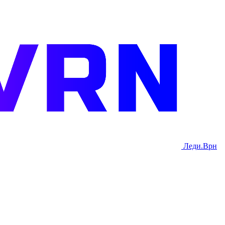
Леди.Врн