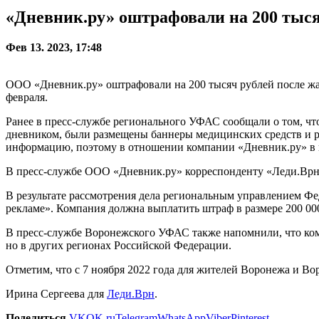
«Дневник.ру» оштрафовали на 200 тыс
Фев 13. 2023, 17:48
ООО «Дневник.ру» оштрафовали на 200 тысяч рублей после ж
февраля.
Ранее в пресс-службе регионального УФАС сообщали о том, ч
дневником, были размещены баннеры медицинских средств и ре
информацию, поэтому в отношении компании «Дневник.ру» в н
В пресс-службе ООО «Дневник.ру» корреспонденту «Леди.Врн» с
В результате рассмотрения дела региональным управлением Ф
рекламе». Компания должна выплатить штраф в размере 200 00
В пресс-службе Воронежского УФАС также напомнили, что ком
но в других регионах Российской Федерации.
Отметим, что с 7 ноября 2022 года для жителей Воронежа и Во
Ирина Сергеева для
Леди.Врн
.
Поделиться
VK
OK.ru
Telegram
WhatsApp
Viber
Pinterest