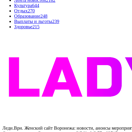
Лента новостей
2182
Культура
644
Отдых
270
Образование
248
Выплаты и льготы
239
Здоровье
215
Леди.Врн. Женский сайт Воронежа: новости, анонсы мероприятий