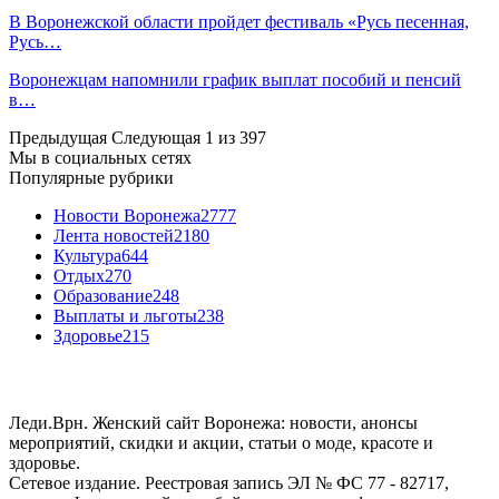
В Воронежской области пройдет фестиваль «Русь песенная,
Русь…
Воронежцам напомнили график выплат пособий и пенсий
в…
Предыдущая
Следующая
1 из 397
Мы в социальных сетях
Популярные рубрики
Новости Воронежа
2777
Лента новостей
2180
Культура
644
Отдых
270
Образование
248
Выплаты и льготы
238
Здоровье
215
Леди.Врн. Женский сайт Воронежа: новости, анонсы
мероприятий, скидки и акции, статьи о моде, красоте и
здоровье.
Сетевое издание. Реестровая запись ЭЛ № ФС 77 - 82717,