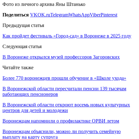
Фото из личного архива Яны Штанько
Поделиться
VK
OK.ru
Telegram
WhatsApp
Viber
Pinterest
Предыдущая статья
Как пройдет фестиваль «Город-сад» в Воронеже в 2025 году
Следующая статья
В Воронеже открылся музей профессоров Загоровских
Читайте также
Более 770 воронежцев прошли обучение в «Школе ухода»
В Воронежской области пересчитали пенсии 139 тысячам
работающих пенсионеров
В Воронежской области откроют восемь новых культурных
центров для детей и молодежи
Воронежцам напомнили о профилактике ОРВИ летом
Воронежцам объяснили, можно ли получить семейную
выплату на карту супруга