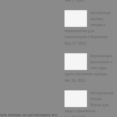
Янв 9, 2026
Бесплатные
кружки,
секции и
мероприятия для
пенсионеров в Воронеже
Апр 17, 2023
Воронежцам
рассказали о
том, куда
сдать ненужную одежду
Авг 26, 2022
Натуральный
ботокс.
Маски для
лица с крахмалом
ало мягким, но растапливать его