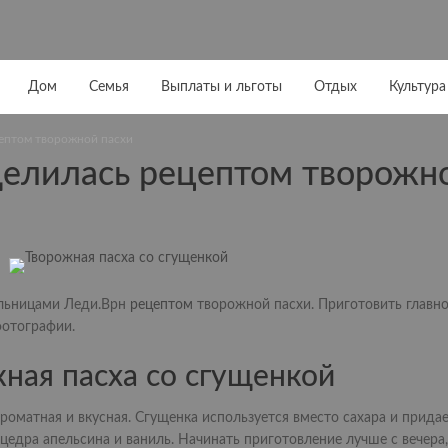
Дом
Семья
Выплаты и льготы
Отдых
Культура
ептом творожной пасхи
елилась рецептом творожн
ельницами Леди.Врн
рецептом
творожной пасхи. Приготовить главно
фотографии.
ная пасха со сгущенкой
роматная и вкусная. Сгущенка используется вместо сахара и придае
едра апельсина и ваниль. Начинать приготовление лучше с вечера, 