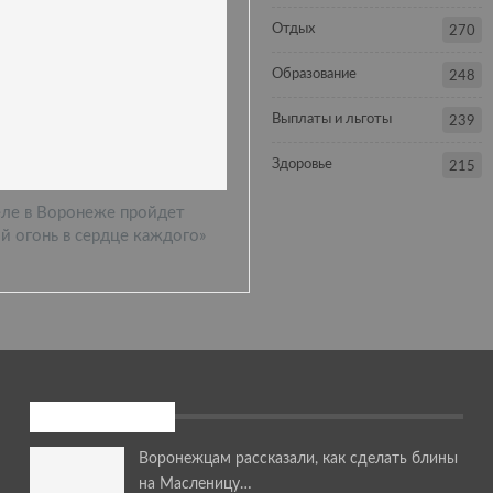
Отдых
270
Образование
248
Выплаты и льготы
239
Здоровье
215
еле в Воронеже пройдет
й огонь в сердце каждого»
Мастер-классы
Воронежцам рассказали, как сделать блины
на Масленицу…