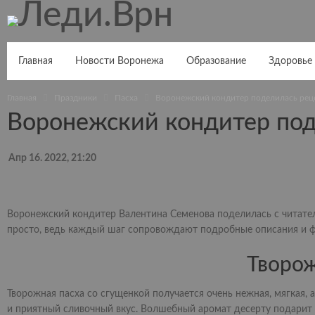
Главная
Новости Воронежа
Образование
Здоровье
Главная
Праздники
Пасха
Воронежский кондитер поделилась рец
Воронежский кондитер под
Апр 16. 2022, 21:20
Воронежский кондитер Валентина Семенова поделилась с читат
просто, ведь каждый шаг сопровождают подробные описания и 
Творож
Творожная пасха со сгущенкой получается очень нежная, мягкая, а
и приятный сливочный вкус. Волшебный аромат десерту подарит ц