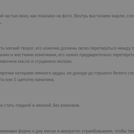
й частью вниз, как показано на фото. Внутрь выстилаем марлю, сл
.
ть мягкий творог, его комочки должны легко перетираться между п
пными и жесткими комочками, его нужно предварительно перетереть
ливочное масло и сгущенное молоко.
рочки натираем немного цедры, не доходя до горького белого сло
та или 1 щепотку ванилина.
стать гладкой и нежной, без комочков.
ижимаем форму к дну миски и аккуратно утрамбовываем, чтобы тв