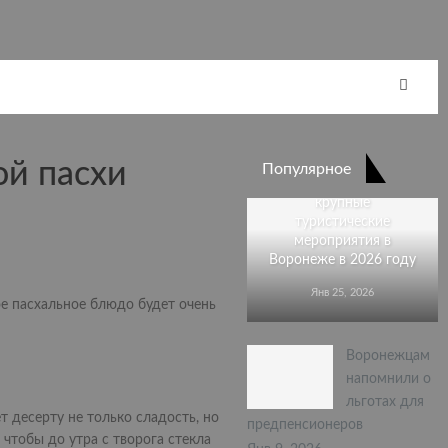
ой пасхи
Популярное
Стали известны
крупные
туристические
мероприятия в
Воронеже в 2026 году
Янв 25, 2026
е пасхальное блюдо будет очень
Воронежцам
напомнили о
льготах для
т десерту не только сладость, но
предпенсионеров
чтобы до утра с творога стекла