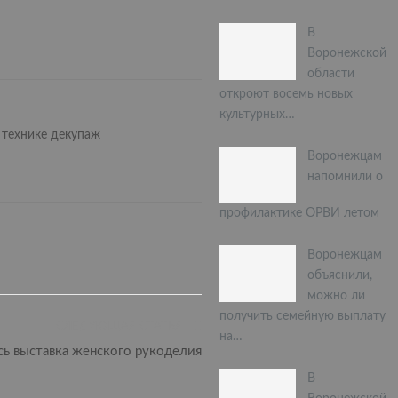
В
Воронежской
области
откроют восемь новых
культурных…
 технике декупаж
Воронежцам
напомнили о
профилактике ОРВИ летом
Воронежцам
объяснили,
можно ли
получить семейную выплату
СЛЕДУЮЩАЯ СТАТЬЯ
на…
сь выставка женского рукоделия
В