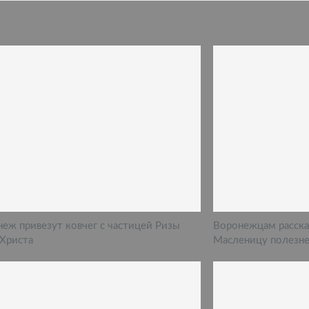
еж привезут ковчег с частицей Ризы
Воронежцам рассказ
 Христа
Масленицу полезн