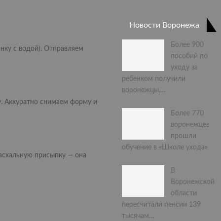
Новости Воронежа
Более 900
нку с водой). Отправляем
пособий по
уходу за
ребенком получили
воронежцы,…
у. Аккуратно снимаем форму и
Более 770
воронежцев
прошли
обучение в «Школе ухода»
пасхальную присыпку — она
В
Воронежской
области
пересчитали пенсии 139
тысячам…