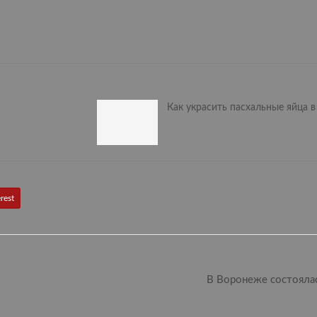
Как украсить пасхальные яйца в
rest
В Воронеже состояла