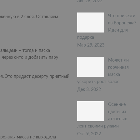
Авг 28, 2022
Что привезти
оженную в 2 слоя. Оставляем
из Воронежа?
Идеи для
подарка
Мар 29, 2023
альцами – тогда и пасха
 через сито и добавить пару
Может ли
горчичная
маска
я. Это придаст десерту приятный
ускорить рост волос
Дек 3, 2022
Осенние
цветы из
атласных
лент своими руками
Окт 9, 2022
орожная масса не выходила