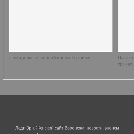
Помидоры в овощной крошке на зиму
Пасха в
храмах.
Леди.Врн. Женский сайт Воронежа: новости, анонсы