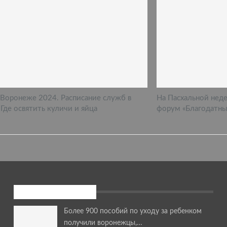
 Воронеже 2024. Расписание служб в
На Пасхальной нед
 Где освятить куличи и яйца
форум «Благодатны
Последние новости
Более 900 пособий по уходу за ребенком
получили воронежцы,…