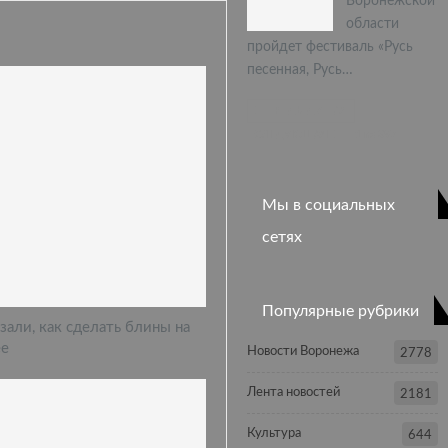
Воронежской
области
пройдет фестиваль «Русь
песенная, Русь…
ПРЕДЫДУЩАЯ
СЛЕДУЮЩАЯ
1 из 397
Мы в социальных
сетях
Популярные рубрики
али, как сделать блины на
ее
Новости Воронежа
2778
Лента новостей
2181
Культура
644