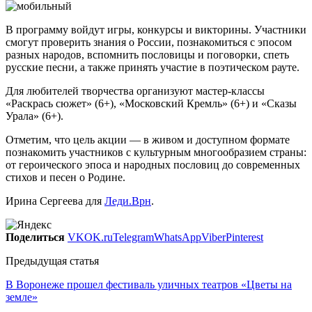
В программу войдут игры, конкурсы и викторины. Участники
смогут проверить знания о России, познакомиться с эпосом
разных народов, вспомнить пословицы и поговорки, спеть
русские песни, а также принять участие в поэтическом рауте.
Для любителей творчества организуют мастер-классы
«Раскрась сюжет» (6+), «Московский Кремль» (6+) и «Сказы
Урала» (6+).
Отметим, что цель акции — в живом и доступном формате
познакомить участников с культурным многообразием страны:
от героического эпоса и народных пословиц до современных
стихов и песен о Родине.
Ирина Сергеева для
Леди.Врн
.
Поделиться
VK
OK.ru
Telegram
WhatsApp
Viber
Pinterest
Предыдущая статья
В Воронеже прошел фестиваль уличных театров «Цветы на
земле»