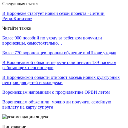
Следующая статья
В Воронеже стартует новый сезон проекта «Летний
РетроКинозал»
Читайте также
Более 900 пособий по уходу за ребенком получили
воронежцы, самостоятельно…
Более 770 воронежцев прошли обучение в «Школе ухода»
В Воронежской области пересчитали пенсии 139 тысячам
работающих пенсионеров
В Воронежской области откроют восемь новых культурных
центров для детей и молодежи
Воронежцам напомнили о профилактике ОРВИ летом
Воронежцам объяснили, можно ли получить семейную
выплату на карту супруга
Популярное