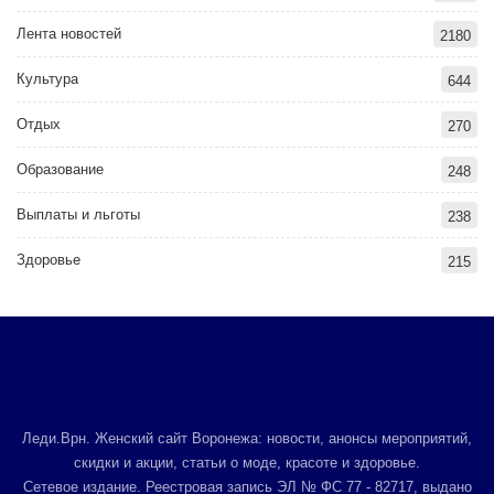
Лента новостей
2180
Культура
644
Отдых
270
Образование
248
Выплаты и льготы
238
Здоровье
215
Леди.Врн. Женский сайт Воронежа: новости, анонсы мероприятий,
скидки и акции, статьи о моде, красоте и здоровье.
Сетевое издание. Реестровая запись ЭЛ № ФС 77 - 82717, выдано