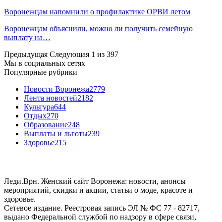
Воронежцам напомнили о профилактике ОРВИ летом
Воронежцам объяснили, можно ли получить семейную
выплату на…
Предыдущая
Следующая
1 из 397
Мы в социальных сетях
Популярные рубрики
Новости Воронежа
2779
Лента новостей
2182
Культура
644
Отдых
270
Образование
248
Выплаты и льготы
239
Здоровье
215
Леди.Врн. Женский сайт Воронежа: новости, анонсы
мероприятий, скидки и акции, статьи о моде, красоте и
здоровье.
Сетевое издание. Реестровая запись ЭЛ № ФС 77 - 82717,
выдано Федеральной службой по надзору в сфере связи,