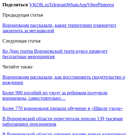
Поделиться
VK
OK.ru
Telegram
WhatsApp
Viber
Pinterest
Предыдущая статья
Воронежцам рассказали, какие территории планируют
закрепить за мегашколой
Следующая статья
Ко Дню театра Воронежский театр кукол проведет
бесплатные мероприятия
Читайте также
Воронежцам рассказали, как восстановить свидетельство о
рождении
Более 900 пособий по уходу за ребенком получили
воронежцы, самостоятельно…
Более 770 воронежцев прошли обучение в «Школе ухода»
В Воронежской области пересчитали пенсии 139 тысячам
работающих пенсионеров
В Воронежской области откроют восемь новых культурных