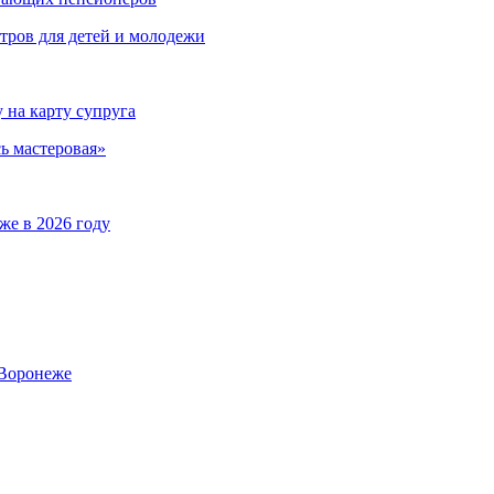
тров для детей и молодежи
на карту супруга
ь мастеровая»
же в 2026 году
 Воронеже