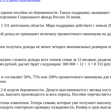
т единое пособие по беременности. Такую поддержку оказывают
 отделении Социального фонда России 16 июня.
 511 жительниц области. Мера поддержки действует с начала 20
вой доход не превышает величину прожиточного минимума на ду
 получать доходы не менее четырех минимальных размеров опла
нужно сложить доходы всех членов семьи за 12 месяцев, раздели
ысяч рублей, расчет будет следующим: 300 000 ÷ 12 ÷ 3 = 8 333 
и и составляет 50%, 75% или 100% прожиточного минимума для 
енно.
2-й недели беременности. Деньги выплачиваются с месяца постан
х, выплата производится за весь период. Пособие перечисляется
несены изменения. Теперь семьям, которые уже получают выплату
роходить повторную проверку нуждаемости. Размер и срок выпл