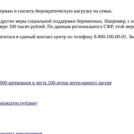
ержки и снизить бюрократическую нагрузку на семьи.
другие меры социальной поддержки беременных. Например, с на
ере 100 тысяч рублей. По данным регионального СФР, этой мер
ться в единый контакт-центр по телефону 8-800-100-00-01. Звон
00 артековцев в честь 100-летия легендарного лагеря
онежскую публику
отающих пенсионеров