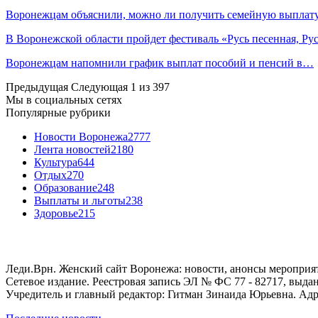
Воронежцам объяснили, можно ли получить семейную выплат
В Воронежской области пройдет фестиваль «Русь песенная, Р
Воронежцам напомнили график выплат пособий и пенсий в…
Предыдущая
Следующая
1 из 397
Мы в социальных сетях
Популярные рубрики
Новости Воронежа
2777
Лента новостей
2180
Культура
644
Отдых
270
Образование
248
Выплаты и льготы
238
Здоровье
215
Леди.Врн. Женский сайт Воронежа: новости, анонсы мероприятий
Сетевое издание. Реестровая запись ЭЛ № ФС 77 - 82717, выд
Учредитель и главный редактор: Гитман Зинаида Юрьевна. Адре