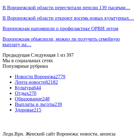
В Воронежской области пересчитали пенсии 139 тысячам…
В Воронежской области откроют восемь новых культурных…
Воронежцам напомнили о профилактике ОРВИ летом
Воронежцам объяснили, можно ли получить семейную
выплату на…
Предыдущая
Следующая
1 из 397
Мы в социальных сетях
Популярные рубрики
Новости Воронежа
2779
Лента новостей
2182
Культура
644
Отдых
270
Образование
248
Выплаты и льготы
239
Здоровье
215
Леди.Врн. Женский сайт Воронежа: новости, анонсы