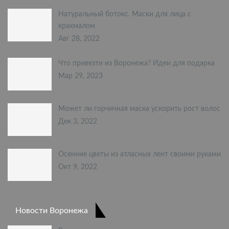
Натуральный ботокс. Маски для лица с
крахмалом
Авг 28, 2022
Что привезти из Воронежа? Идеи для подарка
Мар 29, 2023
Может ли горчичная маска ускорить рост волос
Дек 3, 2022
Осенние цветы из атласных лент своими руками
Окт 9, 2022
Новости Воронежа