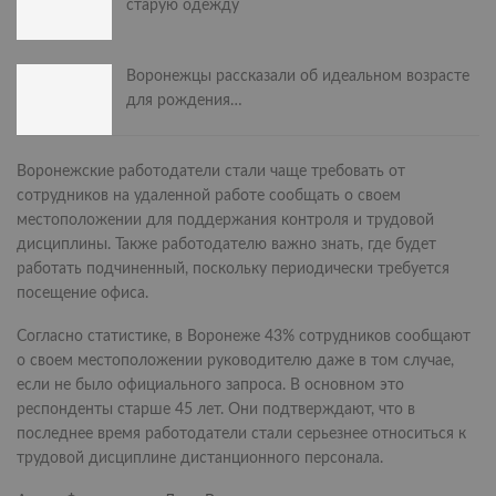
старую одежду
Воронежцы рассказали об идеальном возрасте
для рождения…
Воронежские работодатели стали чаще требовать от
сотрудников на удаленной работе сообщать о своем
местоположении для поддержания контроля и трудовой
дисциплины. Также работодателю важно знать, где будет
работать подчиненный, поскольку периодически требуется
посещение офиса.
Согласно статистике, в Воронеже 43% сотрудников сообщают
о своем местоположении руководителю даже в том случае,
если не было официального запроса. В основном это
респонденты старше 45 лет. Они подтверждают, что в
последнее время работодатели стали серьезнее относиться к
трудовой дисциплине дистанционного персонала.