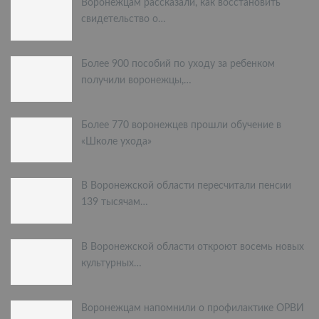
Воронежцам рассказали, как восстановить
свидетельство о…
Более 900 пособий по уходу за ребенком
получили воронежцы,…
Более 770 воронежцев прошли обучение в
«Школе ухода»
В Воронежской области пересчитали пенсии
139 тысячам…
В Воронежской области откроют восемь новых
культурных…
Воронежцам напомнили о профилактике ОРВИ