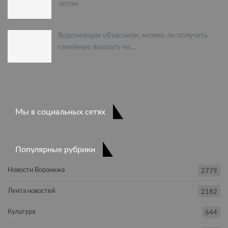
летом
Воронежцам объяснили, можно ли получить
семейную выплату на…
ПРЕДЫДУЩАЯ
СЛЕДУЮЩАЯ
1 из 397
Мы в социальных сетях
Популярные рубрики
Новости Воронежа
2779
Лента новостей
2182
Культура
644