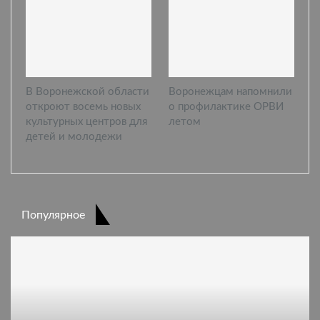
В Воронежской области
Воронежцам напомнили
откроют восемь новых
о профилактике ОРВИ
культурных центров для
летом
детей и молодежи
Популярное