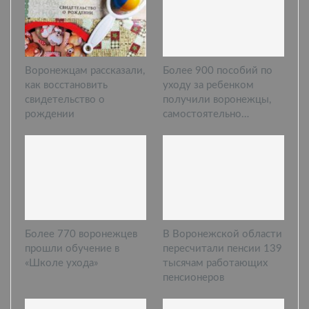
Воронежцам рассказали,
Более 900 пособий по
как восстановить
уходу за ребенком
свидетельство о
получили воронежцы,
рождении
самостоятельно…
Более 770 воронежцев
В Воронежской области
прошли обучение в
пересчитали пенсии 139
«Школе ухода»
тысячам работающих
пенсионеров