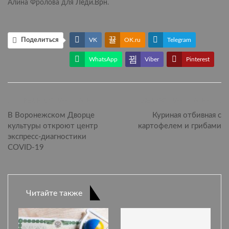
Алина Фролова для
Леди.Врн
.
Поделиться
VK
OK.ru
Telegram
WhatsApp
Viber
Pinterest
ПРЕДЫДУЩАЯ СТАТЬЯ
СЛЕДУЮЩАЯ СТАТЬЯ
В Воронежском Дворце
Куриная отбивная с
культуры откроют центр
картофелем и грибами
экспресс-диагностики
COVID-19
Читайте также