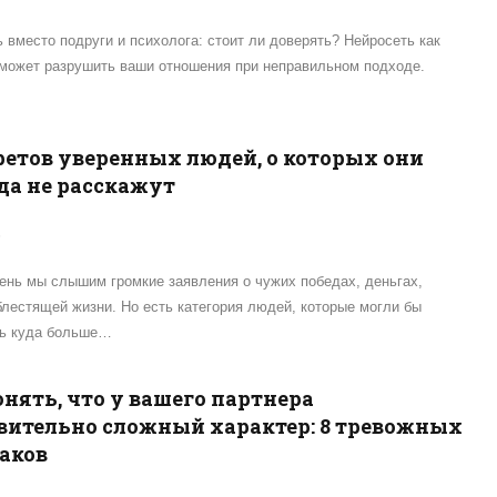
 вместо подруги и психолога: стоит ли доверять? Нейросеть как
может разрушить ваши отношения при неправильном подходе.
кретов уверенных людей, о которых они
да не расскажут
5
нь мы слышим громкие заявления о чужих победах, деньгах,
блестящей жизни. Но есть категория людей, которые могли бы
ть куда больше…
онять, что у вашего партнера
вительно сложный характер: 8 тревожных
аков