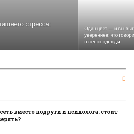
лишнего стресса:
Один цвет — и вы вы
увереннее: что говори
оттенок одежды
сеть вместо подруги и психолога: стоит
верять?
5