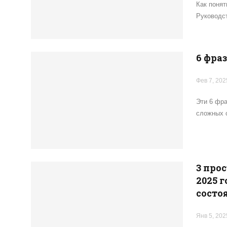
Как понят
Руководст
6 фра
Фев 7, 202
Эти 6 фра
сложных с
3 про
2025 
состо
Янв 5, 202