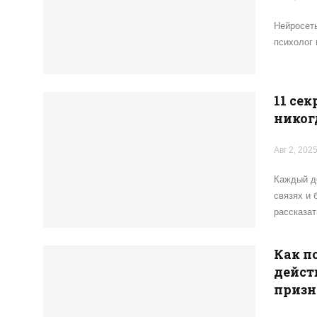
Нейросеть
психолог 
11 се
никог
Авг 2, 202
Каждый де
связях и 
рассказа
Как п
дейст
призн