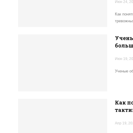
Июн 24, 2
Как понят
тревожных
Учены
больш
Июн 19, 2
Ученые о
Как п
такти
Апр 19, 20