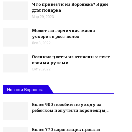
Что привезти из Воронежа? Идеи
для подарка
Мар 29, 2023
Может ли горчичная маска
ускорить рост волос
Дек 3, 2022
Осенние цветы из атласных лент
своими руками
Окт 9, 2022
Новости Воронежа
Более 900 пособий по уходу за
ребенком получили воронежцы,…
Более 770 воронежцев прошли