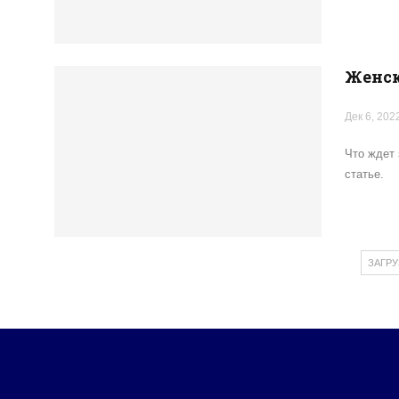
Женск
Дек 6, 202
Что ждет 
статье.
ЗАГР