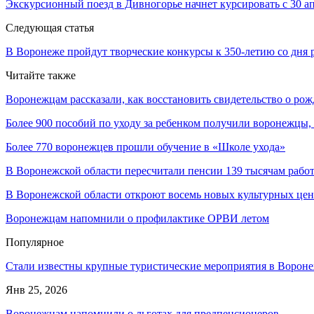
Экскурсионный поезд в Дивногорье начнет курсировать с 30 а
Следующая статья
В Воронеже пройдут творческие конкурсы к 350-летию со дня 
Читайте также
Воронежцам рассказали, как восстановить свидетельство о ро
Более 900 пособий по уходу за ребенком получили воронежцы
Более 770 воронежцев прошли обучение в «Школе ухода»
В Воронежской области пересчитали пенсии 139 тысячам раб
В Воронежской области откроют восемь новых культурных цен
Воронежцам напомнили о профилактике ОРВИ летом
Популярное
Стали известны крупные туристические мероприятия в Вороне
Янв 25, 2026
Воронежцам напомнили о льготах для предпенсионеров