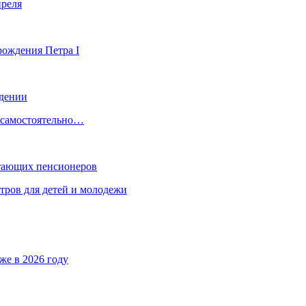
преля
рождения Петра I
ждении
, самостоятельно…
отающих пенсионеров
тров для детей и молодежи
же в 2026 году