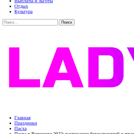
Выплаты и льготы
Отдых
Культура
Главная
Праздники
Пасха
Пасха в Воронеже 2022: расписание богослужений и пр