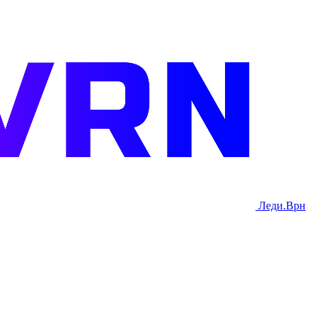
Леди.Врн