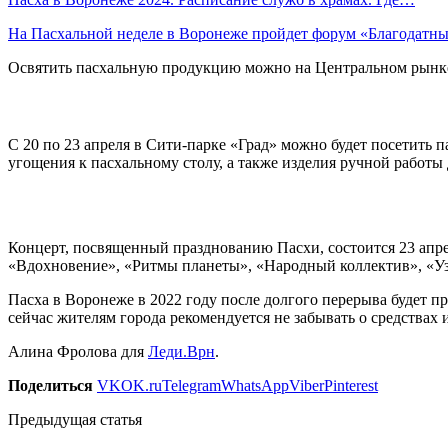
На Пасхальной неделе в Воронеже пройдет форум «Благодат
Освятить пасхальную продукцию можно на Центральном рынке 
С 20 по 23 апреля в Сити-парке «Град» можно будет посетить 
угощения к пасхальному столу, а также изделия ручной работы 
Концерт, посвященный празднованию Пасхи, состоится 23 апре
«Вдохновение», «Ритмы планеты», «Народный коллектив», «Узен
Пасха в Воронеже в 2022 году после долгого перерыва будет п
сейчас жителям города рекомендуется не забывать о средствах
Алина Фролова для
Леди.Врн
.
Поделиться
VK
OK.ru
Telegram
WhatsApp
Viber
Pinterest
Предыдущая статья