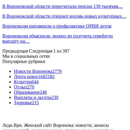
В Воронежской области пересчитали пенсии 139 тысячам…
В Воронежской области откроют восемь новых культурных…
Воронежцам напомнили о профилактике ОРВИ летом
Воронежцам объяснили, можно ли получить семейную
выплату на…
Предыдущая
Следующая
1 из 397
Мы в социальных сетях
Популярные рубрики
Новости Воронежа
2779
Лента новостей
2182
Культура
644
Отдых
270
Образование
248
Выплаты и льготы
239
Здоровье
215
Леди.Врн. Женский сайт Воронежа: новости, анонсы