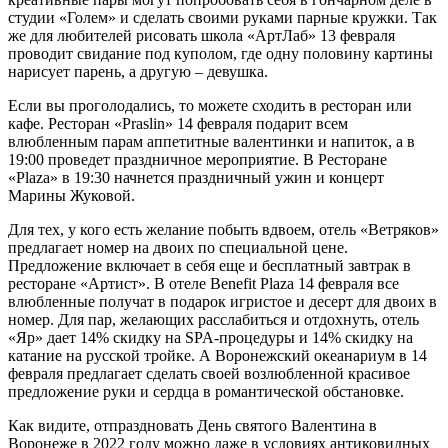
студии «Голем» и сделать своими руками парные кружки. Так
же для любителей рисовать школа «АртЛаб» 13 февраля
проводит свидание под куполом, где одну половину картины
нарисует парень, а другую – девушка.
Если вы проголодались, то можете сходить в ресторан или
кафе. Ресторан «Praslin» 14 февраля подарит всем
влюбленным парам аппетитные валентинки и напиток, а в
19:00 проведет праздничное мероприятие. В Ресторане
«Plaza» в 19:30 начнется праздничный ужин и концерт
Марины Жуковой.
Для тех, у кого есть желание побыть вдвоем, отель «Ветряков»
предлагает номер на двоих по специальной цене.
Предложение включает в себя еще и бесплатный завтрак в
ресторане «Артист». В отеле Benefit Plaza 14 февраля все
влюбленные получат в подарок игристое и десерт для двоих в
номер. Для пар, желающих расслабиться и отдохнуть, отель
«Яр» дает 14% скидку на SPA-процедуры и 14% скидку на
катание на русской тройке. А Воронежский океанариум в 14
февраля предлагает сделать своей возлюбленной красивое
предложение руки и сердца в романтической обстановке.
Как видите, отпраздновать День святого Валентина в
Воронеже в 2022 году можно даже в условиях антиковидных