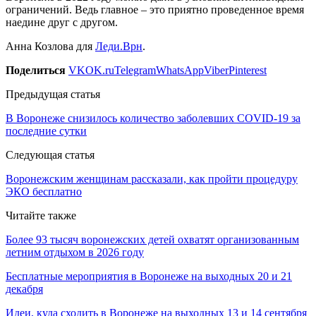
ограничений. Ведь главное – это приятно проведенное время
наедине друг с другом.
Анна Козлова для
Леди.Врн
.
Поделиться
VK
OK.ru
Telegram
WhatsApp
Viber
Pinterest
Предыдущая статья
В Воронеже снизилось количество заболевших COVID-19 за
последние сутки
Следующая статья
Воронежским женщинам рассказали, как пройти процедуру
ЭКО бесплатно
Читайте также
Более 93 тысяч воронежских детей охватят организованным
летним отдыхом в 2026 году
Бесплатные мероприятия в Воронеже на выходных 20 и 21
декабря
Идеи, куда сходить в Воронеже на выходных 13 и 14 сентября