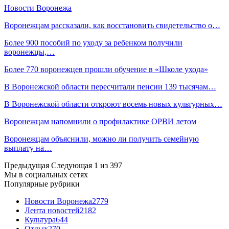
Новости Воронежа
Воронежцам рассказали, как восстановить свидетельство о…
Более 900 пособий по уходу за ребенком получили
воронежцы,…
Более 770 воронежцев прошли обучение в «Школе ухода»
В Воронежской области пересчитали пенсии 139 тысячам…
В Воронежской области откроют восемь новых культурных…
Воронежцам напомнили о профилактике ОРВИ летом
Воронежцам объяснили, можно ли получить семейную
выплату на…
Предыдущая
Следующая
1 из 397
Мы в социальных сетях
Популярные рубрики
Новости Воронежа
2779
Лента новостей
2182
Культура
644
Отдых
270