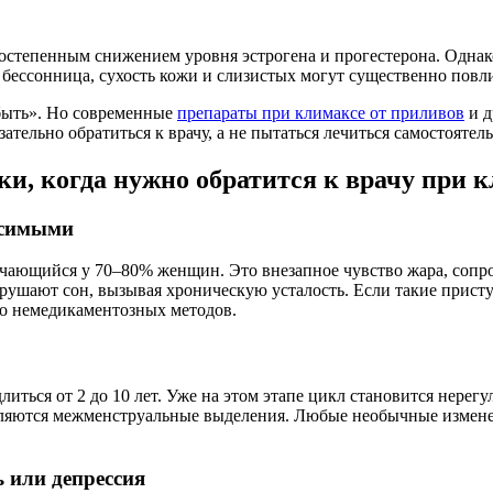
тепенным снижением уровня эстрогена и прогестерона. Однако 
 бессонница, сухость кожи и слизистых могут существенно повли
 быть». Но современные
препараты при климаксе от приливов
и д
ательно обратиться к врачу, а не пытаться лечиться самостоятель
и, когда нужно обратится к врачу при 
осимыми
ечающийся у 70–80% женщин. Это внезапное чувство жара, соп
рушают сон, вызывая хроническую усталость. Если такие прист
до немедикаментозных методов.
иться от 2 до 10 лет. Уже на этом этапе цикл становится нерег
вляются межменструальные выделения. Любые необычные изменен
ь или депрессия