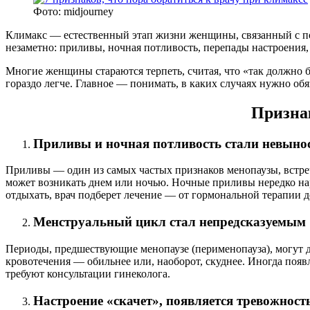
Фото: midjourney
Климакс — естественный этап жизни женщины, связанный с пос
незаметно: приливы, ночная потливость, перепады настроения,
Многие женщины стараются терпеть, считая, что «так должно
гораздо легче. Главное — понимать, в каких случаях нужно обяз
Признак
Приливы и ночная потливость стали невын
Приливы — один из самых частых признаков менопаузы, встр
может возникать днем или ночью. Ночные приливы нередко на
отдыхать, врач подберет лечение — от гормональной терапии 
Менструальный цикл стал непредсказуемым
Периоды, предшествующие менопаузе (перименопауза), могут дл
кровотечения — обильнее или, наоборот, скуднее. Иногда поя
требуют консультации гинеколога.
Настроение «скачет», появляется тревожност