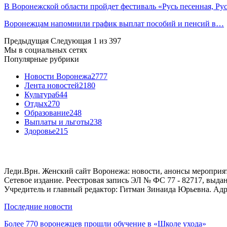
В Воронежской области пройдет фестиваль «Русь песенная, Р
Воронежцам напомнили график выплат пособий и пенсий в…
Предыдущая
Следующая
1 из 397
Мы в социальных сетях
Популярные рубрики
Новости Воронежа
2777
Лента новостей
2180
Культура
644
Отдых
270
Образование
248
Выплаты и льготы
238
Здоровье
215
Леди.Врн. Женский сайт Воронежа: новости, анонсы мероприятий
Сетевое издание. Реестровая запись ЭЛ № ФС 77 - 82717, выд
Учредитель и главный редактор: Гитман Зинаида Юрьевна. Адре
Последние новости
Более 770 воронежцев прошли обучение в «Школе ухода»