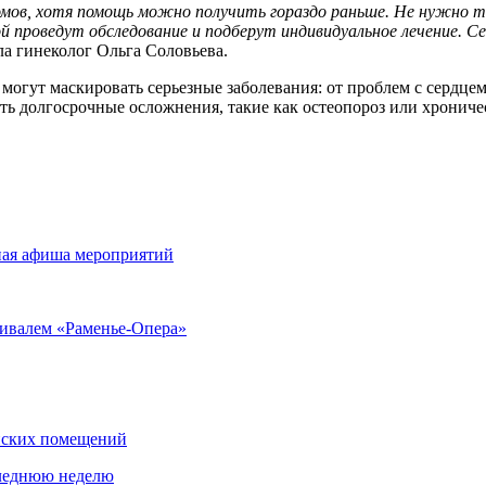
в, хотя помощь можно получить гораздо раньше. Не нужно те
 проведут обследование и подберут индивидуальное лечение. 
а гинеколог Ольга Соловьева.
гут маскировать серьезные заболевания: от проблем с сердцем 
ть долгосрочные осложнения, такие как остеопороз или хрониче
бная афиша мероприятий
тивалем «Раменье-Опера»
нских помещений
следнюю неделю