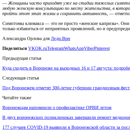
—
Женщины часто приходят уже на стадии тяжелых симптомо
любую женскую консультацию по месту жительства, в которой
пройти этот этап жизни и сохранить активность,
— отметил
Симптомы климакса — это не просто «женские капризы». Они мо
только избавиться от неприятных проявлений, но и предупреди
Александра Орлова для
Леди.Врн
Поделиться
VK
OK.ru
Telegram
WhatsApp
Viber
Pinterest
Предыдущая статья
Куда сходить в Воронеже на выходных 16 и 17 августа: подро
Следующая статья
Под Воронежем отметят 300-летие губернии грандиозным фес
Читайте также
Воронежцам напомнили о профилактике ОРВИ летом
В двух воронежских поликлиниках завершили ремонт медици
177 случаев COVID-19 выявили в Воронежской области за по