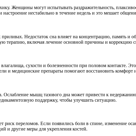
психику. Женщины могут испытывать раздражительность, плакси
и настроение нестабильно в течение недель и это мешает общению
приливах. Недостаток сна влияет на концентрацию, память и о
ную терапию, включая лечение основной причины и коррекцию с
влагалища, сухости и болезненности при половом контакте. Эт
ли и медицинские препараты помогают восстановить комфорт и 
. Ослабление мышц тазового дна может привести к недержанию 
едикаментозную поддержку, чтобы улучшить ситуацию.
ает риск переломов. Если появились боли в спине, изменение о
ий и другие меры для укрепления костей.