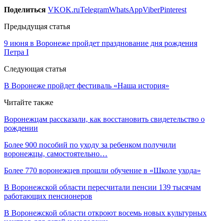
Поделиться
VK
OK.ru
Telegram
WhatsApp
Viber
Pinterest
Предыдущая статья
9 июня в Воронеже пройдет празднование дня рождения
Петра I
Следующая статья
В Воронеже пройдет фестиваль «Наша история»
Читайте также
Воронежцам рассказали, как восстановить свидетельство о
рождении
Более 900 пособий по уходу за ребенком получили
воронежцы, самостоятельно…
Более 770 воронежцев прошли обучение в «Школе ухода»
В Воронежской области пересчитали пенсии 139 тысячам
работающих пенсионеров
В Воронежской области откроют восемь новых культурных