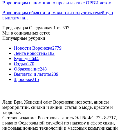
Воронежцам напомнили о профилактике ОРВИ летом
Воронежцам объяснили, можно ли получить семейную
выплату на…
Предыдущая
Следующая
1 из 397
Мы в социальных сетях
Популярные рубрики
Новости Воронежа
2779
Лента новостей
2182
Культура
644
Отдых
270
Образование
248
Выплаты и льготы
239
Здоровье
215
Леди.Врн. Женский сайт Воронежа: новости, анонсы
мероприятий, скидки и акции, статьи о моде, красоте и
здоровье.
Сетевое издание. Реестровая запись ЭЛ № ФС 77 - 82717,
выдано Федеральной службой по надзору в сфере связи,
информационных технологий и массовых коммуникаций