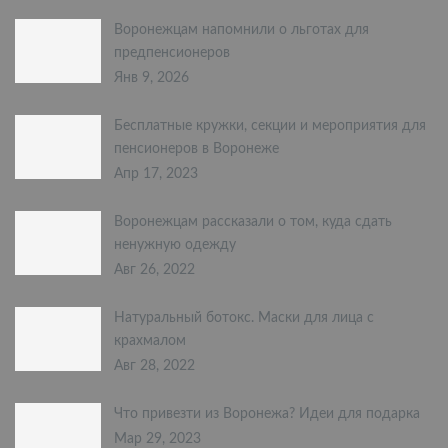
Воронежцам напомнили о льготах для
предпенсионеров
Янв 9, 2026
Бесплатные кружки, секции и мероприятия для
пенсионеров в Воронеже
Апр 17, 2023
Воронежцам рассказали о том, куда сдать
ненужную одежду
Авг 26, 2022
Натуральный ботокс. Маски для лица с
крахмалом
Авг 28, 2022
Что привезти из Воронежа? Идеи для подарка
Мар 29, 2023