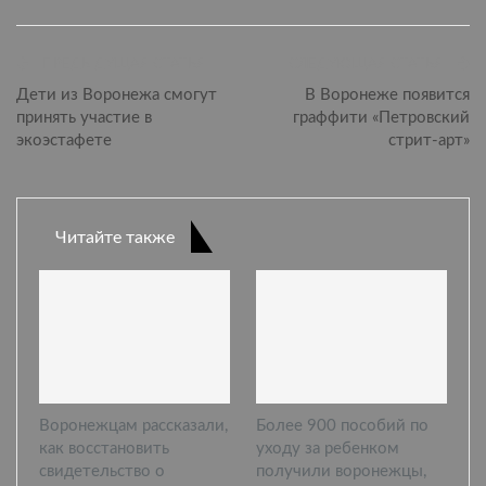
ПРЕДЫДУЩАЯ СТАТЬЯ
СЛЕДУЮЩАЯ СТАТЬЯ
Дети из Воронежа смогут
В Воронеже появится
принять участие в
граффити «Петровский
экоэстафете
стрит-арт»
Читайте также
Воронежцам рассказали,
Более 900 пособий по
как восстановить
уходу за ребенком
свидетельство о
получили воронежцы,