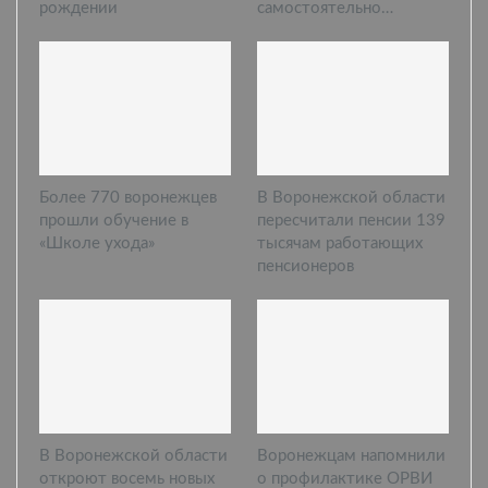
рождении
самостоятельно…
Более 770 воронежцев
В Воронежской области
прошли обучение в
пересчитали пенсии 139
«Школе ухода»
тысячам работающих
пенсионеров
В Воронежской области
Воронежцам напомнили
откроют восемь новых
о профилактике ОРВИ