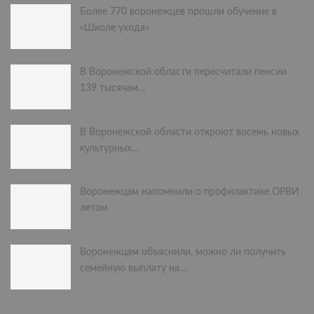
Более 770 воронежцев прошли обучение в
«Школе ухода»
В Воронежской области пересчитали пенсии
139 тысячам…
В Воронежской области откроют восемь новых
культурных…
Воронежцам напомнили о профилактике ОРВИ
летом
Воронежцам объяснили, можно ли получить
семейную выплату на…
ПРЕДЫДУЩАЯ
СЛЕДУЮЩАЯ
1 из 397