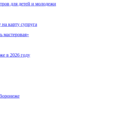
тров для детей и молодежи
на карту супруга
ь мастеровая»
же в 2026 году
 Воронеже