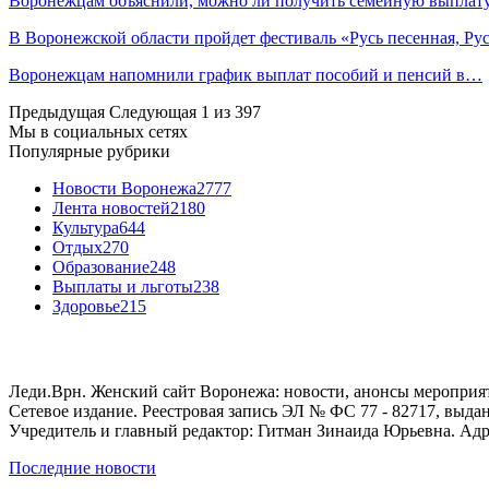
Воронежцам объяснили, можно ли получить семейную выплат
В Воронежской области пройдет фестиваль «Русь песенная, Р
Воронежцам напомнили график выплат пособий и пенсий в…
Предыдущая
Следующая
1 из 397
Мы в социальных сетях
Популярные рубрики
Новости Воронежа
2777
Лента новостей
2180
Культура
644
Отдых
270
Образование
248
Выплаты и льготы
238
Здоровье
215
Леди.Врн. Женский сайт Воронежа: новости, анонсы мероприятий
Сетевое издание. Реестровая запись ЭЛ № ФС 77 - 82717, выд
Учредитель и главный редактор: Гитман Зинаида Юрьевна. Адре
Последние новости