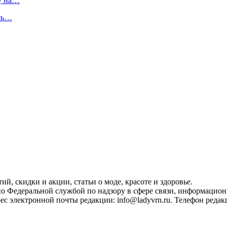
у на…
усь…
, скидки и акции, статьи о моде, красоте и здоровье.
ано Федеральной службой по надзору в сфере связи, информацио
с электронной почты редакции: info@ladyvrn.ru. Телефон редакц