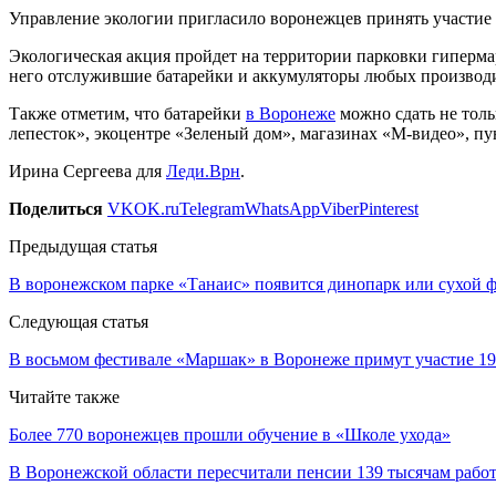
Управление экологии пригласило воронежцев принять участие в
Экологическая акция пройдет на территории парковки гипермар
него отслужившие батарейки и аккумуляторы любых производит
Также отметим, что батарейки
в Воронеже
можно сдать не толь
лепесток», экоцентре «Зеленый дом», магазинах «М-видео», п
Ирина Сергеева для
Леди.Врн
.
Поделиться
VK
OK.ru
Telegram
WhatsApp
Viber
Pinterest
Предыдущая статья
В воронежском парке «Танаис» появится динопарк или сухой 
Следующая статья
В восьмом фестивале «Маршак» в Воронеже примут участие 19 
Читайте также
Более 770 воронежцев прошли обучение в «Школе ухода»
В Воронежской области пересчитали пенсии 139 тысячам раб