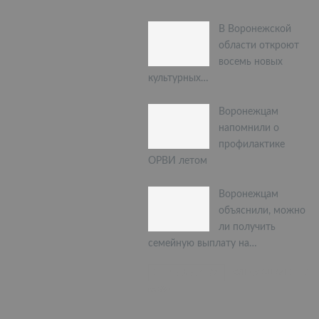
В Воронежской
области откроют
восемь новых
культурных…
Воронежцам
напомнили о
профилактике
ОРВИ летом
Воронежцам
объяснили, можно
ли получить
семейную выплату на…
ПРЕДЫДУЩАЯ
СЛЕДУЮЩАЯ
1
из 397