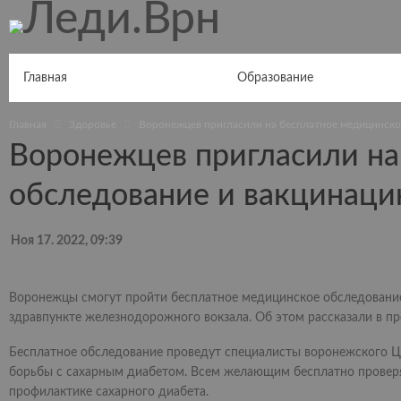
Главная
Новости Воронежа
Образование
Здоровье
Главная
Здоровье
Воронежцев пригласили на бесплатное медицинско
Воронежцев пригласили на
обследование и вакцинац
Ноя 17. 2022, 09:39
Воронежцы смогут пройти бесплатное медицинское обследование 
здравпункте железнодорожного вокзала. Об этом рассказали в п
Бесплатное обследование проведут специалисты воронежского Це
борьбы с сахарным диабетом. Всем желающим бесплатно проверят
профилактике сахарного диабета.