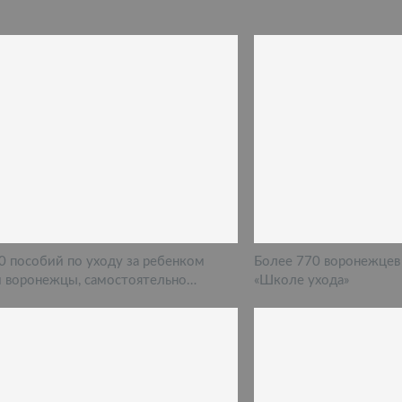
0 пособий по уходу за ребенком
Более 770 воронежцев
 воронежцы, самостоятельно…
«Школе ухода»