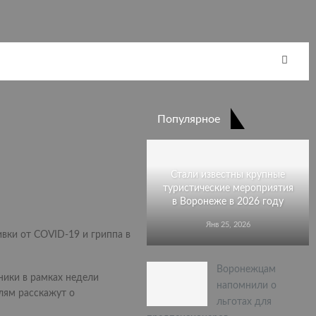
Популярное
Стали известны крупные
туристические мероприятия
в Воронеже в 2026 году
Янв 25, 2026
вки от COVID-19 и гриппа в
Воронежцам
ники в рамках недели
напомнили о
лям расскажут о
льготах для