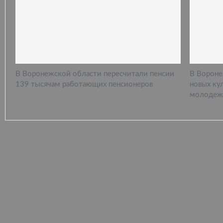
В Воронежской области пересчитали пенсии
В Вороне
139 тысячам работающих пенсионеров
новых ку
молодеж