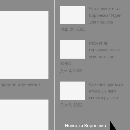
Что привезти из
Воронежа? Идеи
для подарка
Мар 29, 2023
Может ли
горчичная маска
ускорить рост
волос
Дек 3, 2022
 прошли обучение в
Осенние цветы из
атласных лент
своими руками
Окт 9, 2022
Новости Воронежа