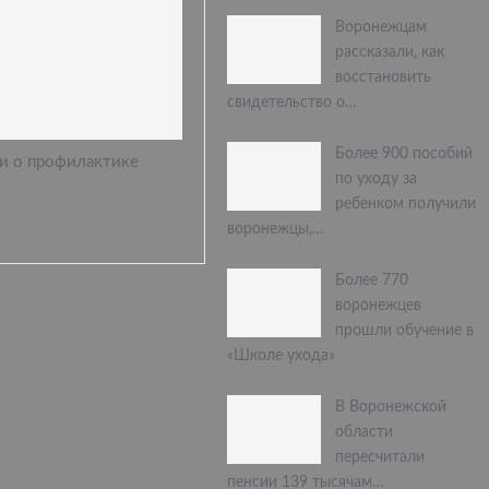
Воронежцам
рассказали, как
восстановить
свидетельство о…
Более 900 пособий
и о профилактике
по уходу за
ребенком получили
воронежцы,…
Более 770
воронежцев
прошли обучение в
«Школе ухода»
В Воронежской
области
пересчитали
пенсии 139 тысячам…