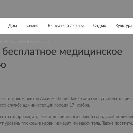
Дом
Семья
Выплаты и льготы
Отдых
Культура
е обследование и вакцинацию
 бесплатное медицинское
ию
в торговом центре Аксиома home. Также они смогут сделать приви
ресс-службе администрации города 17 ноября.
нтра здоровья, а также эндокринологи первой городской поликли
 уровень глюкозы в крови, измерят им массу тела. Также посетите