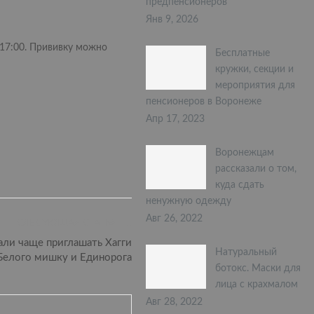
предпенсионеров
Янв 9, 2026
 17:00. Прививку можно
Бесплатные
кружки, секции и
мероприятия для
пенсионеров в Воронеже
Апр 17, 2023
Воронежцам
рассказали о том,
куда сдать
ненужную одежду
Авг 26, 2022
СЛЕДУЮЩАЯ СТАТЬЯ
али чаще приглашать Хагги
Натуральный
 Белого мишку и Единорога
ботокс. Маски для
лица с крахмалом
Авг 28, 2022