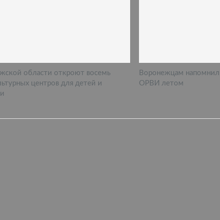
жской области откроют восемь
Воронежцам напомнил
льтурных центров для детей и
ОРВИ летом
и