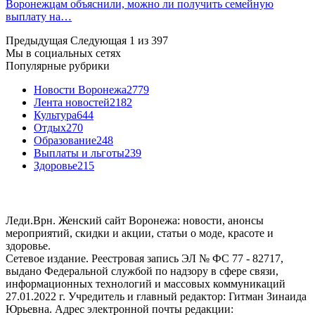
Воронежцам объяснили, можно ли получить семейную
выплату на…
Предыдущая
Следующая
1 из 397
Мы в социальных сетях
Популярные рубрики
Новости Воронежа
2779
Лента новостей
2182
Культура
644
Отдых
270
Образование
248
Выплаты и льготы
239
Здоровье
215
Леди.Врн. Женский сайт Воронежа: новости, анонсы
мероприятий, скидки и акции, статьи о моде, красоте и
здоровье.
Сетевое издание. Реестровая запись ЭЛ № ФС 77 - 82717,
выдано Федеральной службой по надзору в сфере связи,
информационных технологий и массовых коммуникаций
27.01.2022 г. Учредитель и главный редактор: Гитман Зинаида
Юрьевна. Адрес электронной почты редакции: