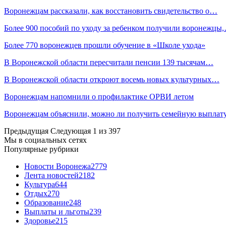
Воронежцам рассказали, как восстановить свидетельство о…
Более 900 пособий по уходу за ребенком получили воронежцы
Более 770 воронежцев прошли обучение в «Школе ухода»
В Воронежской области пересчитали пенсии 139 тысячам…
В Воронежской области откроют восемь новых культурных…
Воронежцам напомнили о профилактике ОРВИ летом
Воронежцам объяснили, можно ли получить семейную выплат
Предыдущая
Следующая
1 из 397
Мы в социальных сетях
Популярные рубрики
Новости Воронежа
2779
Лента новостей
2182
Культура
644
Отдых
270
Образование
248
Выплаты и льготы
239
Здоровье
215