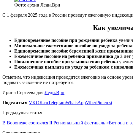
Фото: архив Леди.Врн
С 1 февраля 2025 года в России проведут ежегодную индексаци
Как увелича
Единовременное пособие при рождении ребенка
увеличи
Минимальное ежемесячное пособие по уходу за ребенко
Единовременное пособие беременной жене призывник
Ежемесячное пособие на ребенка призывника до 3 лет
у
Повышенное пособие при усыновлении ребенка
увеличи
Ежемесячная выплата по уходу за ребенком с инвали
Отметим, что индексация проводится ежегодно на основе уров
подавать заявление не потребуется.
Ирина Сергеева для
Леди.Врн
.
Поделиться
VK
OK.ru
Telegram
WhatsApp
Viber
Pinterest
Предыдущая статья
В Воронеже состоялся II Региональный фестиваль «Вот она и з
Следующая статья