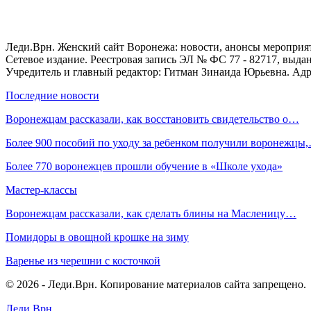
Леди.Врн. Женский сайт Воронежа: новости, анонсы мероприятий
Сетевое издание. Реестровая запись ЭЛ № ФС 77 - 82717, выд
Учредитель и главный редактор: Гитман Зинаида Юрьевна. Адре
Последние новости
Воронежцам рассказали, как восстановить свидетельство о…
Более 900 пособий по уходу за ребенком получили воронежцы
Более 770 воронежцев прошли обучение в «Школе ухода»
Мастер-классы
Воронежцам рассказали, как сделать блины на Масленицу…
Помидоры в овощной крошке на зиму
Варенье из черешни с косточкой
© 2026 - Леди.Врн. Копирование материалов сайта запрещено.
Леди.Врн