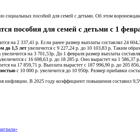
ю социальных пособий для семей с детьми. Об этом воронежцам 
тся пособия для семей с детьми с 1 февра
тся на 2 337,41 р. Если ранее размер выплаты составлял 24 604,30
м до 1,5 лет
увеличится с 9 227,24 р. до 10 103,83 р. Таким обра
а
увеличится на 3 701,53р. До 1 февраля размер выплаты составлял 
величится с 16 698,63 р. до 18 285 р. Оно вырастет на 1 586,37 р
тся на 17 859,71 р. Выплата вырастет с 187 996,90 р. до 205 856,
дностью
с 10 000 р. увеличится до 10 950р. Размер прибавки соста
ня инфляции. В 2025 году коэффициент повышения составил 9,5
аиграла»