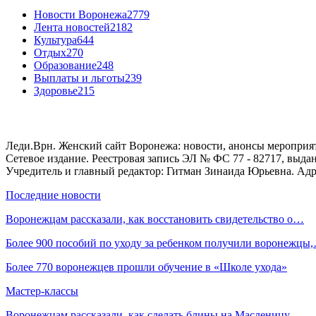
Новости Воронежа
2779
Лента новостей
2182
Культура
644
Отдых
270
Образование
248
Выплаты и льготы
239
Здоровье
215
Леди.Врн. Женский сайт Воронежа: новости, анонсы мероприятий
Сетевое издание. Реестровая запись ЭЛ № ФС 77 - 82717, выд
Учредитель и главный редактор: Гитман Зинаида Юрьевна. Адре
Последние новости
Воронежцам рассказали, как восстановить свидетельство о…
Более 900 пособий по уходу за ребенком получили воронежцы
Более 770 воронежцев прошли обучение в «Школе ухода»
Мастер-классы
Воронежцам рассказали, как сделать блины на Масленицу…