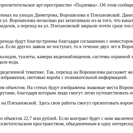
просветительское арт-пространство «Подземка». Об этом сообщи
женных на улицах Димитрова, Ворошилова и Плехановской. Данн
на ул. Ворошилова несколько раз затапливало из-за того, что к
ндалов, а переход на ул. Плехановской закрыли почти сразу посл
рехода будут благоустроены благодаря соглашению с инвесторо
 Если других заявок не поступит, то в течение двух лет в Воро
валидов, туалеты, камеры видеонаблюдения, системы охранной 
ала вода.
пределенной тематике. Так, переход на Ворошилова расскажет ж
изображения, световые короба с познавательной информацией.
м объектом. На стенах будут изображены знаковые места Вороне
тами, благодаря которым люди смогут легко путешествовать по
на Плехановской. Здесь свои работы смогут презентовать ворон
объектов 22,7 млн рублей. Если контракт будет с ним заключен
осветительским пространством, объединенным в одну интересн