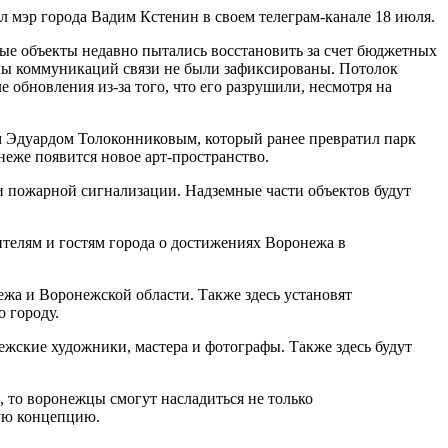
л мэр города Вадим Кстенин в своем телеграм-канале 18 июля.
ые объекты недавно пытались восстановить за счет бюджетных
аналы коммуникаций связи не были зафиксированы. Потолок
е обновления из-за того, что его разрушили, несмотря на
м Эдуардом Толоконниковым, который ранее превратил парк
неже появится новое арт-пространство.
и пожарной сигнализации. Надземные части объектов будут
ителям и гостям города о достижениях Воронежа в
жа и Воронежской области. Также здесь установят
 городу.
ежские художники, мастера и фотографы. Также здесь будут
, то воронежцы смогут насладиться не только
ую концепцию.