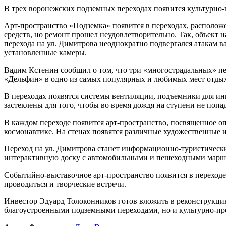
В трех воронежских подземных переходах появится культурно-
Арт-пространство «Подземка» появится в переходах, располо
средств, но ремонт прошел неудовлетворительно. Так, объект 
перехода на ул. Димитрова неоднократно подвергался атакам ва
установленные камеры.
Вадим Кстенин сообщил о том, что три «многострадальных» пе
«Дельфин» в одно из самых популярных и любимых мест отдыха.
В переходах появятся системы вентиляции, подъемники для ин
застеклены для того, чтобы во время дождя на ступени не попад
В каждом переходе появится арт-пространство, посвященное о
космонавтике. На стенах появятся различные художественные 
Переход на ул. Димитрова станет информационно-туристически
интерактивную доску с автомобильными и пешеходными маршру
Событийно-выставочное арт-пространство появится в переходе 
проводиться и творческие встречи.
Инвестор Эдуард Толоконников готов вложить в реконструкцию 
благоустроенными подземными переходами, но и культурно-пр