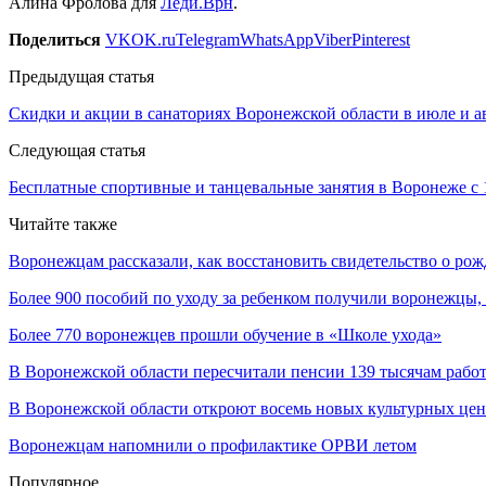
Алина Фролова для
Леди.Врн
.
Поделиться
VK
OK.ru
Telegram
WhatsApp
Viber
Pinterest
Предыдущая статья
Скидки и акции в санаториях Воронежской области в июле и ав
Следующая статья
Бесплатные спортивные и танцевальные занятия в Воронеже с 
Читайте также
Воронежцам рассказали, как восстановить свидетельство о ро
Более 900 пособий по уходу за ребенком получили воронежцы
Более 770 воронежцев прошли обучение в «Школе ухода»
В Воронежской области пересчитали пенсии 139 тысячам раб
В Воронежской области откроют восемь новых культурных цен
Воронежцам напомнили о профилактике ОРВИ летом
Популярное