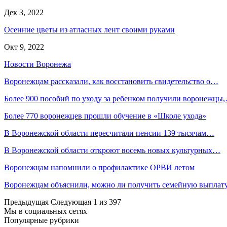
Дек 3, 2022
Осенние цветы из атласных лент своими руками
Окт 9, 2022
Новости Воронежа
Воронежцам рассказали, как восстановить свидетельство о…
Более 900 пособий по уходу за ребенком получили воронежцы
Более 770 воронежцев прошли обучение в «Школе ухода»
В Воронежской области пересчитали пенсии 139 тысячам…
В Воронежской области откроют восемь новых культурных…
Воронежцам напомнили о профилактике ОРВИ летом
Воронежцам объяснили, можно ли получить семейную выплат
Предыдущая
Следующая
1 из 397
Мы в социальных сетях
Популярные рубрики