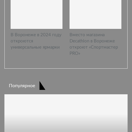
В Воронеже в 2024 году
Вместо магазина
откроются
Decathlon в Воронеже
универсальные ярмарки
откроют «Спортмастер
PRO»
Популярное