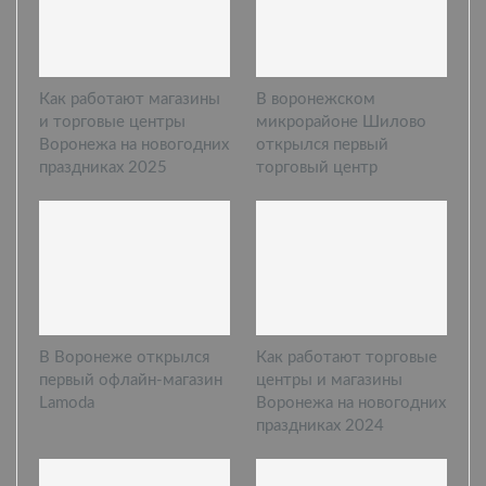
Как работают магазины
В воронежском
и торговые центры
микрорайоне Шилово
Воронежа на новогодних
открылся первый
праздниках 2025
торговый центр
В Воронеже открылся
Как работают торговые
первый офлайн-магазин
центры и магазины
Lamoda
Воронежа на новогодних
праздниках 2024