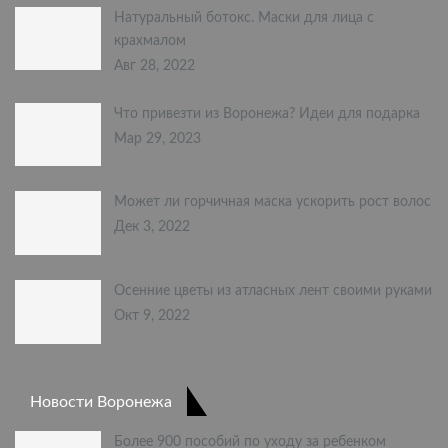
Натуральный ботокс. Маски для лица с
крахмалом
Авг 28, 2022
Что привезти из Воронежа? Идеи для подарка
Мар 29, 2023
Может ли горчичная маска ускорить рост волос
Дек 3, 2022
Осенние цветы из атласных лент своими руками
Окт 9, 2022
Новости Воронежа
Более 900 пособий по уходу за ребенком