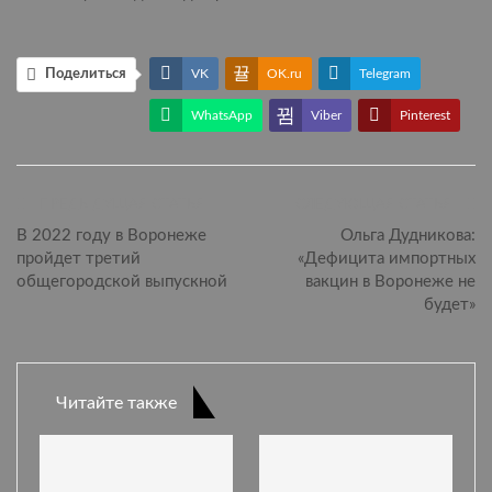
Поделиться
VK
OK.ru
Telegram
WhatsApp
Viber
Pinterest
ПРЕДЫДУЩАЯ СТАТЬЯ
СЛЕДУЮЩАЯ СТАТЬЯ
В 2022 году в Воронеже
Ольга Дудникова:
пройдет третий
«Дефицита импортных
общегородской выпускной
вакцин в Воронеже не
будет»
Читайте также