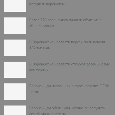
получили воронежцы,…
Более 770 воронежцев прошли обучение в
«Школе ухода»
В Воронежской области пересчитали пенсии
139 тысячам…
В Воронежской области откроют восемь новых
культурных…
Воронежцам напомнили о профилактике ОРВИ
летом
Воронежцам объяснили, можно ли получить
семейную выплату на…