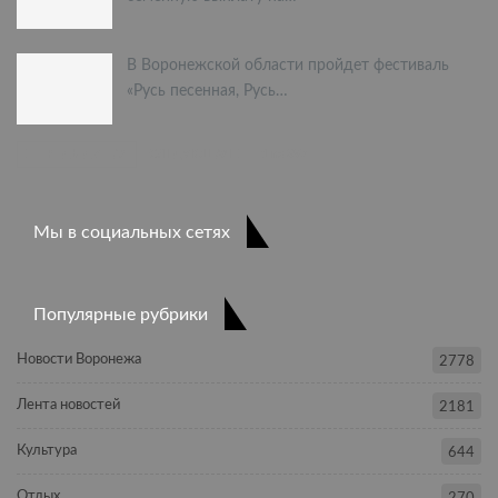
В Воронежской области пройдет фестиваль
«Русь песенная, Русь…
ПРЕДЫДУЩАЯ
СЛЕДУЮЩАЯ
1 из 397
Мы в социальных сетях
Популярные рубрики
Новости Воронежа
2778
Лента новостей
2181
Культура
644
Отдых