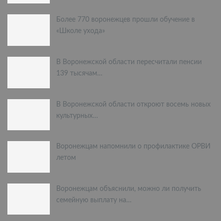
Более 770 воронежцев прошли обучение в
«Школе ухода»
В Воронежской области пересчитали пенсии
139 тысячам…
В Воронежской области откроют восемь новых
культурных…
Воронежцам напомнили о профилактике ОРВИ
летом
Воронежцам объяснили, можно ли получить
семейную выплату на…