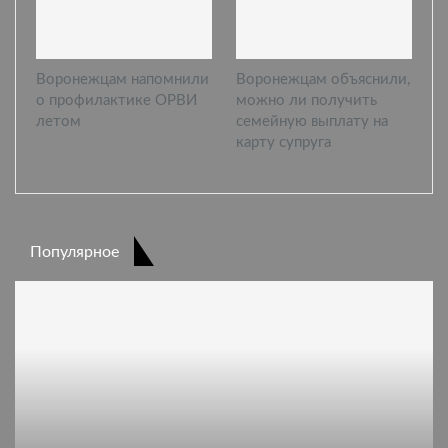
Воронежцам напомнили
Воронежцам объяснили,
о профилактике ОРВИ
можно ли получить
летом
семейную выплату на
карту супруга
Популярное