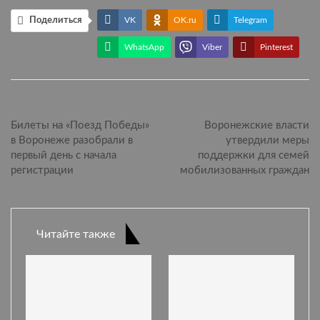
Поделиться
VK
OK.ru
Telegram
WhatsApp
Viber
Pinterest
ПРЕДЫДУЩАЯ СТАТЬЯ
СЛЕДУЮЩАЯ СТАТЬЯ
Билеты на «Поезд Победы»
Воронежские власти
в Воронеже разобрали в
утвердили меры
первый день с начала
поддержки для семей
регистрации
мобилизованных граждан
Читайте также