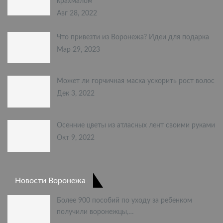
крахмалом
Авг 28, 2022
Что привезти из Воронежа? Идеи для подарка
Мар 29, 2023
Может ли горчичная маска ускорить рост волос
Дек 3, 2022
Осенние цветы из атласных лент своими руками
Окт 9, 2022
Новости Воронежа
Более 900 пособий по уходу за ребенком
получили воронежцы,…