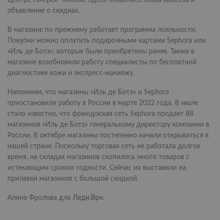
Центре Галереи Чижова. Здесь появилась новая вывеска и
объявление о скидках.
В магазине по-прежнему работает программа лояльности.
Покупки можно оплатить подарочными картами Sephora или
«Иль де Ботэ», которые были приобретены ранее. Также в
магазине возобновили работу специалисты по бесплатной
диагностике кожи и экспресс-макияжу.
Напомним, что магазины «Иль де Ботэ» и Sephora
приостановили работу в России в марте 2022 года. В июле
стало известно, что французская сеть Sephora продает 88
магазинов «Иль де Ботэ» генеральному директору компании в
России. В октябре магазины постепенно начали открываться в
нашей стране. Поскольку торговая сеть не работала долгое
время, на складах магазинов скопилось много товаров с
истекающим сроком годности. Сейчас их выставили на
прилавки магазинов с большой скидкой.
Алина Фролова для
Леди.Врн
.