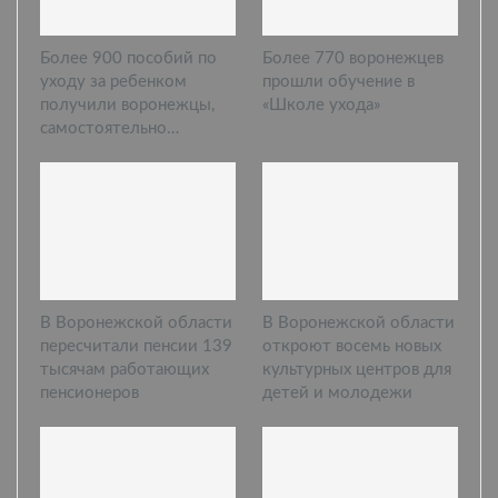
Более 900 пособий по
Более 770 воронежцев
уходу за ребенком
прошли обучение в
получили воронежцы,
«Школе ухода»
самостоятельно…
В Воронежской области
В Воронежской области
пересчитали пенсии 139
откроют восемь новых
тысячам работающих
культурных центров для
пенсионеров
детей и молодежи