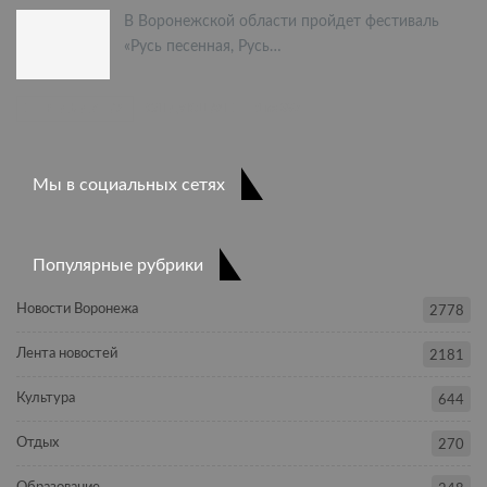
В Воронежской области пройдет фестиваль
«Русь песенная, Русь…
ПРЕДЫДУЩАЯ
СЛЕДУЮЩАЯ
1 из 397
Мы в социальных сетях
Популярные рубрики
Новости Воронежа
2778
Лента новостей
2181
Культура
644
Отдых
270