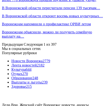
В Воронежской области пересчитали пенсии 139 тысячам…
В Воронежской области откроют восемь новых культурных…
Воронежцам напомнили о профилактике ОРВИ летом
Воронежцам объяснили, можно ли получить семейную
выплату на…
Предыдущая
Следующая
1 из 397
Мы в социальных сетях
Популярные рубрики
Новости Воронежа
2779
Лента новостей
2182
Культура
644
Отдых
270
Образование
248
Выплаты и льготы
239
Здоровье
215
Леди.Врн. Женский сайт Воронежа: новости, анонсы