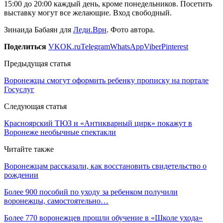
15:00 до 20:00 каждый день, кроме понедельников. Посетить
выставку могут все желающие. Вход свободный.
Зинаида Бабаян для
Леди.Врн
. Фото автора.
Поделиться
VK
OK.ru
Telegram
WhatsApp
Viber
Pinterest
Предыдущая статья
Воронежцы смогут оформить ребенку прописку на портале
Госуслуг
Следующая статья
Красноярский ТЮЗ и «Антикварный цирк» покажут в
Воронеже необычные спектакли
Читайте также
Воронежцам рассказали, как восстановить свидетельство о
рождении
Более 900 пособий по уходу за ребенком получили
воронежцы, самостоятельно…
Более 770 воронежцев прошли обучение в «Школе ухода»