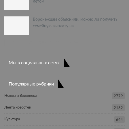
летом
Воронежцам объяснили, можно ли получить
семейную выплату на…
ПРЕДЫДУЩАЯ
СЛЕДУЮЩАЯ
1 из 397
Мы в социальных сетях
Популярные рубрики
Новости Воронежа
2779
Лента новостей
2182
Культура
644