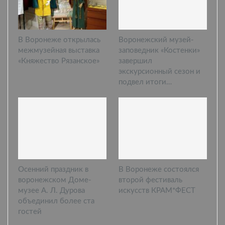
В Воронеже открылась
Воронежский музей-
межмузейная выставка
заповедник «Костенки»
«Княжество Рязанское»
завершил
экскурсионный сезон и
подвел итоги…
Осенний праздник в
В Воронеже состоялся
воронежском Доме-
второй фестиваль
музее А. Л. Дурова
искусств КРАМ*ФЕСТ
объединил более ста
гостей