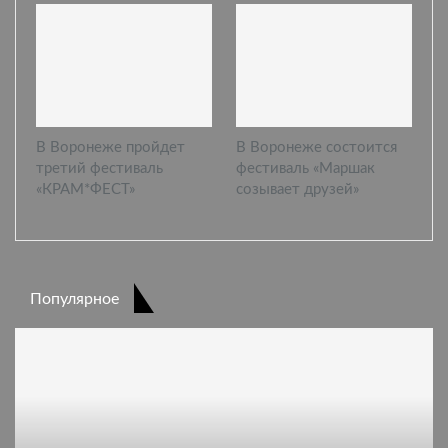
В Воронеже пройдет
В Воронеже состоится
третий фестиваль
фестиваль «Маршак
«КРАМ*ФЕСТ»
созывает друзей»
Популярное