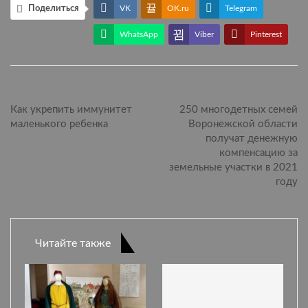
Поделиться
VK
OK.ru
Telegram
WhatsApp
Viber
Pinterest
ПРЕДЫДУЩАЯ СТАТЬЯ
СЛЕДУЮЩАЯ СТАТЬЯ
Как укрепить иммунитет
250 многодетных семей
маленького ребенка
Воронежской области
получат денежную
компенсацию за
земельные участки в 2021
году
Читайте также