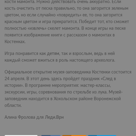
кости мамонта. Нужно действовать очень аккуратно. Если
кость очистить от песка правильно, то она загорится зеленым
цветом, но если случайно «повредить» ее, то она загорится
красным цветом и игра прекратится. Победит тот, кто сможет
полностью «извлечь» скелет мамонта. В конце игры на песке
появится изображение книги с рассказом о мамонтах в
Костенках.
Игра понравится как
детям
, так и взрослым, ведь в ней
каждый сможет вжиться в роль настоящего археолога.
Официальное открытие музея-заповедника Костенки состоится
24 апреля. В этот день здесь пройдет праздник «След в
истории». В программе мероприятия: мастер-классы,
экскурсии, игры, соревнования по стрельбе из лука. Музей-
заповедник находится в Хохольском районе Воронежской
области.
Алина Фролова для
Леди.Врн