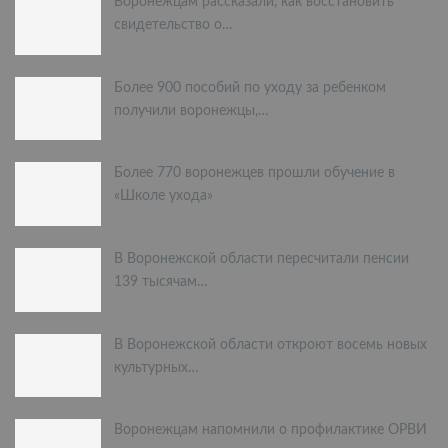
Воронежцам рассказали, как восстановить
свидетельство о…
Более 900 пособий по уходу за ребенком
получили воронежцы,…
Более 770 воронежцев прошли обучение в
«Школе ухода»
В Воронежской области пересчитали пенсии
139 тысячам…
В Воронежской области откроют восемь новых
культурных…
Воронежцам напомнили о профилактике ОРВИ