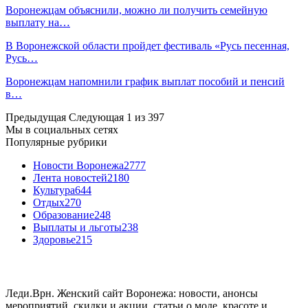
Воронежцам объяснили, можно ли получить семейную
выплату на…
В Воронежской области пройдет фестиваль «Русь песенная,
Русь…
Воронежцам напомнили график выплат пособий и пенсий
в…
Предыдущая
Следующая
1 из 397
Мы в социальных сетях
Популярные рубрики
Новости Воронежа
2777
Лента новостей
2180
Культура
644
Отдых
270
Образование
248
Выплаты и льготы
238
Здоровье
215
Леди.Врн. Женский сайт Воронежа: новости, анонсы
мероприятий, скидки и акции, статьи о моде, красоте и