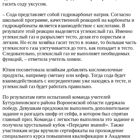
гасить соду уксусом.
– Сода представляет собой гидрокарбонат натрия. Согласно
школьной программе, качественной реакцией на карбонаты и
гидрокарбонаты является взаимодействие с кислотами. В
результате этой реакции выделяется углекислый газ. Именно
углекислый газ и разрыхляет тесто, делая его пористым и
легким. Но если хозяйка гасит тесто в ложке, то большая часть
углекислого газа улетучивается до того, как попадает в тесто.
Следовательно, углекислый газ не выполняет необходимых
функций, – отметила учитель химии.
Юлия посоветовала хозяйкам добавлять кисломолочные
продукты, например сметану или кефир. Тогда сода будет
взаимодействовать с ингредиентами уже находясь в тесте, и
углекислый газ будет работать правильно.
По результатам пяти испытаний команда учителей
Бутурлиновского района Воронежской области одержала
победу. Девушкам предложили выполнить дополнительное
задание и разгадать шифр от сейфа, в котором был спрятан
главный приз. Команда с легкостью выполнила это задание и
получила хрустальный кубок «Передачи знаний». Также
участникам игры вручили сертификаты на прохождение
специального курса повышения квалификации в Академии