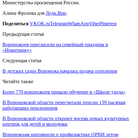
Министерства просвещения России.
Алина Фролова для
Леди.Врн
.
Поделиться
VK
OK.ru
Telegram
WhatsApp
Viber
Pinterest
Предыдущая статья
Воронежцев пригласили на семейный праздник в
«Никитинку»
Следующая статья
В детских садах Воронежа началась подача отопления
Читайте также
Более 770 воронежцев прошли обучение в «Школе ухода»
В Воронежской области пересчитали пенсии 139 тысячам
работающих пенсионеров
В Воронежской области откроют восемь новых культурных
центров для детей и молодежи
Воронежцам напомнили о профилактике ОРВИ летом