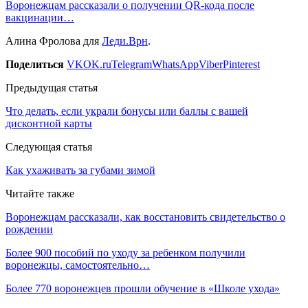
Воронежцам рассказали о получении QR-кода после
вакцинации…
Алина Фролова для
Леди.Врн
.
Поделиться
VK
OK.ru
Telegram
WhatsApp
Viber
Pinterest
Предыдущая статья
Что делать, если украли бонусы или баллы с вашей
дисконтной карты
Следующая статья
Как ухаживать за губами зимой
Читайте также
Воронежцам рассказали, как восстановить свидетельство о
рождении
Более 900 пособий по уходу за ребенком получили
воронежцы, самостоятельно…
Более 770 воронежцев прошли обучение в «Школе ухода»