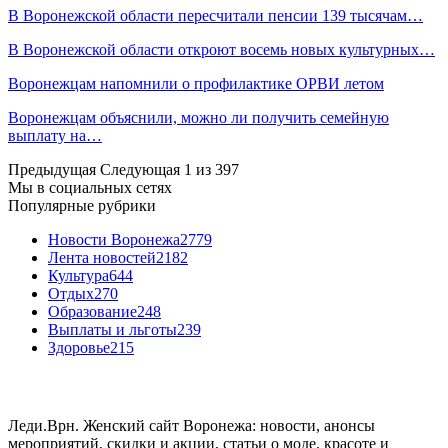
В Воронежской области пересчитали пенсии 139 тысячам…
В Воронежской области откроют восемь новых культурных…
Воронежцам напомнили о профилактике ОРВИ летом
Воронежцам объяснили, можно ли получить семейную
выплату на…
Предыдущая
Следующая
1 из 397
Мы в социальных сетях
Популярные рубрики
Новости Воронежа
2779
Лента новостей
2182
Культура
644
Отдых
270
Образование
248
Выплаты и льготы
239
Здоровье
215
Леди.Врн. Женский сайт Воронежа: новости, анонсы
мероприятий, скидки и акции, статьи о моде, красоте и