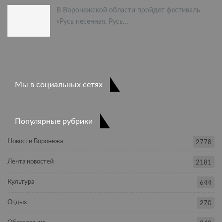
В Воронежской области пройдет фестиваль
«Русь песенная, Русь…
ПРЕДЫДУЩАЯ
СЛЕДУЮЩАЯ
1 из 397
Мы в социальных сетях
Популярные рубрики
Новости Воронежа
2778
Лента новостей
2181
Культура
644
Отдых
270