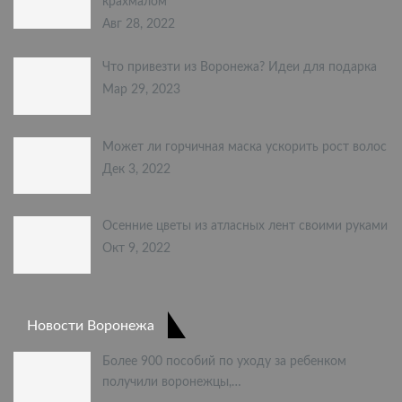
крахмалом
Авг 28, 2022
Что привезти из Воронежа? Идеи для подарка
Мар 29, 2023
Может ли горчичная маска ускорить рост волос
Дек 3, 2022
Осенние цветы из атласных лент своими руками
Окт 9, 2022
Новости Воронежа
Более 900 пособий по уходу за ребенком
получили воронежцы,…