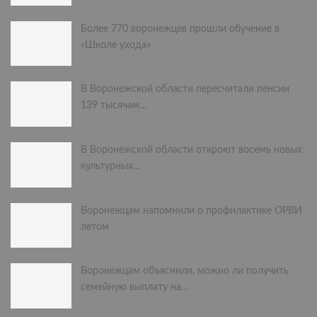
Более 770 воронежцев прошли обучение в
«Школе ухода»
В Воронежской области пересчитали пенсии
139 тысячам…
В Воронежской области откроют восемь новых
культурных…
Воронежцам напомнили о профилактике ОРВИ
летом
Воронежцам объяснили, можно ли получить
семейную выплату на…