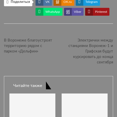
Поделиться
VK
OK.ru
Telegram
WhatsApp
Viber
Pinterest
ПРЕДЫДУЩАЯ СТАТЬЯ
СЛЕДУЮЩАЯ СТАТЬЯ
В Воронеже благоустроят
Электрички между
территорию рядом с
станциями Воронеж-1 и
парком «Дельфин»
Графская будут
курсировать до конца
сентября
Читайте также