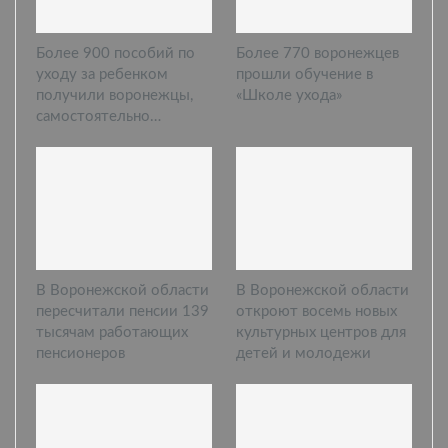
Более 900 пособий по
Более 770 воронежцев
уходу за ребенком
прошли обучение в
получили воронежцы,
«Школе ухода»
самостоятельно…
В Воронежской области
В Воронежской области
пересчитали пенсии 139
откроют восемь новых
тысячам работающих
культурных центров для
пенсионеров
детей и молодежи