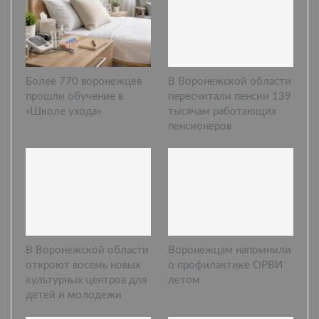
Более 770 воронежцев
В Воронежской области
прошли обучение в
пересчитали пенсии 139
«Школе ухода»
тысячам работающих
пенсионеров
В Воронежской области
Воронежцам напомнили
откроют восемь новых
о профилактике ОРВИ
культурных центров для
летом
детей и молодежи