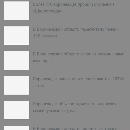
Более 770 воронежцев прошли обучение в
«Школе ухода»
В Воронежской области пересчитали пенсии
139 тысячам…
В Воронежской области откроют восемь новых
культурных…
Воронежцам напомнили о профилактике ОРВИ
летом
Воронежцам объяснили, можно ли получить
семейную выплату на…
В Воронежской области пройдет фестиваль