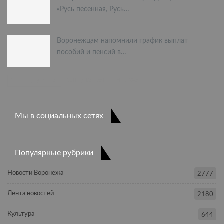
«Русь песенная, Русь…
Воронежцам напомнили график выплат
пособий и пенсий в…
ПРЕДЫДУЩАЯ
СЛЕДУЮЩАЯ
1 из 397
Мы в социальных сетях
Популярные рубрики
Новости Воронежа
2777
Лента новостей
2180
Культура
644