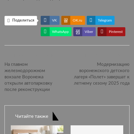
Поделиться
VK
OK.ru
Telegram
WhatsApp
Viber
Pinterest
ПРЕДЫДУЩАЯ СТАТЬЯ
СЛЕДУЮЩАЯ СТАТЬЯ
На главном
Модернизацию
железнодорожном
воронежского детского
вокзале Воронежа
лагеря «Полет» завершат к
открыли автопарковку
летнему сезону 2025 года
после реконструкции
Читайте также