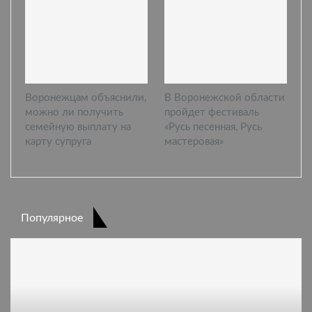
Воронежцам объяснили,
В Воронежской области
можно ли получить
пройдет фестиваль
семейную выплату на
«Русь песенная, Русь
карту супруга
мастеровая»
Популярное