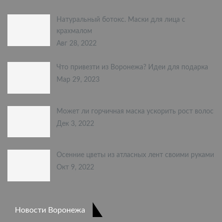
Натуральный ботокс. Маски для лица с
крахмалом
Авг 28, 2022
Что привезти из Воронежа? Идеи для подарка
Мар 29, 2023
Может ли горчичная маска ускорить рост волос
Дек 3, 2022
Осенние цветы из атласных лент своими руками
Окт 9, 2022
Новости Воронежа