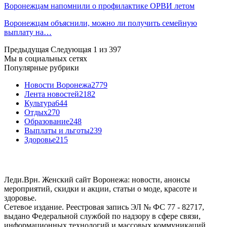
Воронежцам напомнили о профилактике ОРВИ летом
Воронежцам объяснили, можно ли получить семейную
выплату на…
Предыдущая
Следующая
1 из 397
Мы в социальных сетях
Популярные рубрики
Новости Воронежа
2779
Лента новостей
2182
Культура
644
Отдых
270
Образование
248
Выплаты и льготы
239
Здоровье
215
Леди.Врн. Женский сайт Воронежа: новости, анонсы
мероприятий, скидки и акции, статьи о моде, красоте и
здоровье.
Сетевое издание. Реестровая запись ЭЛ № ФС 77 - 82717,
выдано Федеральной службой по надзору в сфере связи,
информационных технологий и массовых коммуникаций