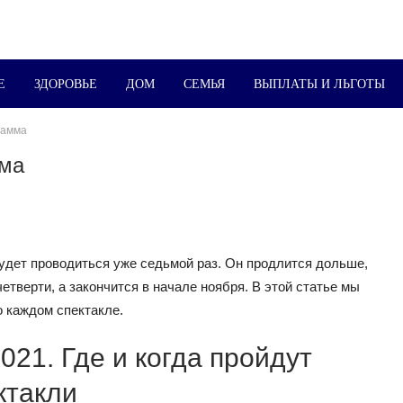
Е
ЗДОРОВЬЕ
ДОМ
СЕМЬЯ
ВЫПЛАТЫ И ЛЬГОТЫ
рамма
мма
удет проводиться уже седьмой раз. Он продлится дольше,
тверти, а закончится в начале ноября. В этой статье мы
 каждом спектакле.
21. Где и когда пройдут
ктакли