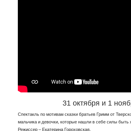
31 октября и 1 нояб
Спектакль по мотивам сказки братьев Гримм от Тверско
мальчика и девочки, которые нашли в себе силы быть
Режиссер – Екатерина Гороховская.