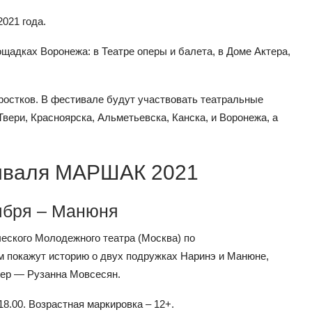
021 года.
щадках Воронежа: в Театре оперы и балета, в Доме Актера,
дростков. В фестивале будут участвовать театральные
вери, Красноярска, Альметьевска, Канска, и Воронежа, а
иваля МАРШАК 2021
тября – Манюня
еского Молодежного театра (Москва) по
м покажут историю о двух подружках Наринэ и Манюне,
сер — Рузанна Мовсесян.
18.00. Возрастная маркировка – 12+.