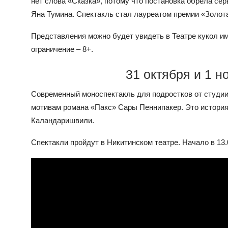
нет слова «Сказка», потому что постановка обрела се
Яна Тумина. Спектакль стал лауреатом премии «Золот
Представления можно будет увидеть в Театре кукол име
ограничение – 8+.
31 октября и 1 
Современный моноспектакль для подростков от студии 
мотивам романа «Пакс» Сары Пеннипакер. Это история
Каландаришвили.
Спектакли пройдут в Никитинском театре. Начало в 13.0