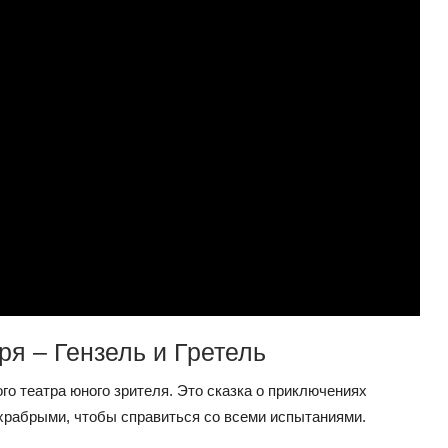
ря – Гензель и Гретель
го театра юного зрителя. Это сказка о приключениях
 храбрыми, чтобы справиться со всеми испытаниями.