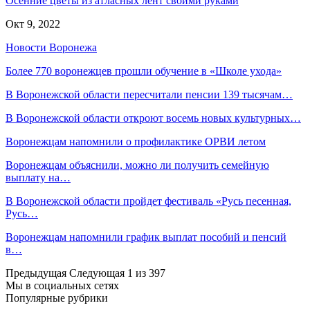
Осенние цветы из атласных лент своими руками
Окт 9, 2022
Новости Воронежа
Более 770 воронежцев прошли обучение в «Школе ухода»
В Воронежской области пересчитали пенсии 139 тысячам…
В Воронежской области откроют восемь новых культурных…
Воронежцам напомнили о профилактике ОРВИ летом
Воронежцам объяснили, можно ли получить семейную
выплату на…
В Воронежской области пройдет фестиваль «Русь песенная,
Русь…
Воронежцам напомнили график выплат пособий и пенсий
в…
Предыдущая
Следующая
1 из 397
Мы в социальных сетях
Популярные рубрики