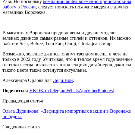
Zara. Но поскольку
компания Inditex временно приостановила
работу в России
, следует поискать похожие модели в других
магазинах Воронежа.
В магазинах Воронежа представлены и другие модели
зеленых джинсов самых разные стилей и оттенков. Их можно
найти в Sela, Befree, Tom Farr, Oodji, Gloria-jeans и др.
Возможно, зеленые джинсы станут трендом весны и лета не
только в 2022 году. Учитывая, что в теплое время года зеленые
оттенки всегда появляются в коллекциях дизайнеров, джинсы
такого цвета также останутся актуальны.
Александра Орлова для
Леди.Врн
.
Поделиться
VK
OK.ru
Telegram
WhatsApp
Viber
Pinterest
Предыдущая статья
Ольга Дудникова: «Дефицита импортных вакцин в Воронеже
не будет»
Следующая статья