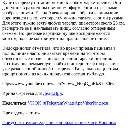
Купить тарелку питания можно в любом маркетплейсе. Они
доступны в различном цветовом оформлении и с разными
изображениями. Елена Александровна обратила внимание
воронежцев на то, что тарелку можно сделать своими руками.
Для этого нужно взять любую тарелку диаметром около 23 см,
расчертить ее и накладывать пищу, согласно отмеренным
схемам. Но цветные картинки лучше воспринимаются
мозгом, больше мотивируют на правильное питание.
Эндокринолог отметила, что во время приема пациента в
поликлинике часто не хватает времени на то, чтобы
объяснить все нюансы использования тарелки питания.
Поэтому она рекомендует найти в интернете фотографии с
уже разложенной пищей на тарелке. Визуально пациентам
проще понять, из каких продуктов составить блюдо.
https://www.youtube.com/watch?v=ww_N0qG_uRk&t=306s
Ирина Сергеева для
Леди.Врн
.
Поделиться
VK
OK.ru
Telegram
WhatsApp
Viber
Pinterest
Предыдущая статья
Поезд с жителями Херсонской области выехал в Воронеж