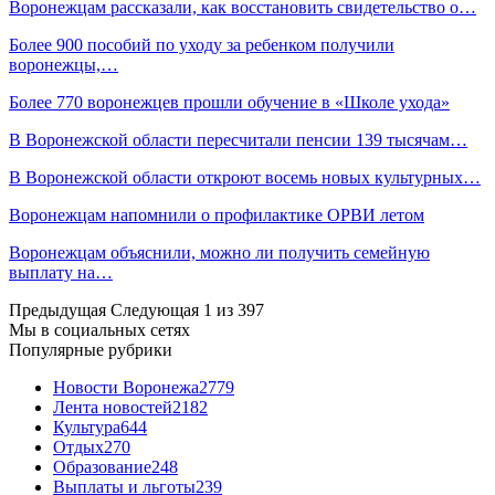
Воронежцам рассказали, как восстановить свидетельство о…
Более 900 пособий по уходу за ребенком получили
воронежцы,…
Более 770 воронежцев прошли обучение в «Школе ухода»
В Воронежской области пересчитали пенсии 139 тысячам…
В Воронежской области откроют восемь новых культурных…
Воронежцам напомнили о профилактике ОРВИ летом
Воронежцам объяснили, можно ли получить семейную
выплату на…
Предыдущая
Следующая
1 из 397
Мы в социальных сетях
Популярные рубрики
Новости Воронежа
2779
Лента новостей
2182
Культура
644
Отдых
270
Образование
248
Выплаты и льготы
239