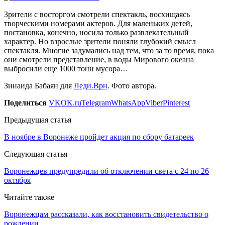
Зрители с восторгом смотрели спектакль, восхищаясь
творческими номерами актеров. Для маленьких детей,
постановка, конечно, носила только развлекательный
характер. Но взрослые зрители поняли глубокий смысл
спектакля. Многие задумались над тем, что за то время, пока
они смотрели представление, в воды Мирового океана
выбросили еще 1000 тонн мусора…
Зинаида Бабаян для
Леди.Врн
. Фото автора.
Поделиться
VK
OK.ru
Telegram
WhatsApp
Viber
Pinterest
Предыдущая статья
В ноябре в Воронеже пройдет акция по сбору батареек
Следующая статья
Воронежцев предупредили об отключении света с 24 по 26
октября
Читайте также
Воронежцам рассказали, как восстановить свидетельство о
рождении