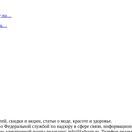
у на…
усь…
, скидки и акции, статьи о моде, красоте и здоровье.
ано Федеральной службой по надзору в сфере связи, информацио
с электронной почты редакции: info@ladyvrn.ru. Телефон редакц