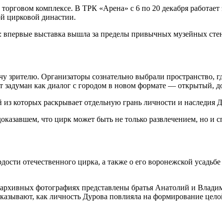
 торговом комплексе. В ТРК «Арена» с 6 по 20 декабря работа
й цирковой династии.
 впервые выставка вышла за пределы привычных музейных стен 
у зрителю. Организаторы сознательно выбрали пространство, гд
кт задуман как диалог с городом в новом формате — открытый, 
 из которых раскрывает отдельную грань личности и наследия Д
доказавшем, что цирк может быть не только развлечением, но и
ости отечественного цирка, а также о его воронежской усадьбе 
архивных фотографиях представлены братья Анатолий и Владими
азывают, как личность Дурова повлияла на формирование целой