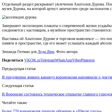
Отдельный раздел раскрывает увлечения Анатолия Дурова. Пос
музея Дурова, на которой артист запечатлен среди экспонатов
Завершают экспозицию плакаты о современной жизни усадьбы А.
соединяется с настоящим, а музейное пространство становится
Выставка об Анатолии Дурове в торговом комплексе — это поп
памяти в пространстве, где его может услышать каждый абсолю
Зинаида Гитман для
Леди.Врн
. Фото автора
Поделиться
VK
OK.ru
Telegram
WhatsApp
Viber
Pinterest
Предыдущая статья
В преддверии зимних каникул воронежцам напомнили о докуме
Следующая статья
В Воронеже состоялось техническое открытие главного городск
Читайте также
Более 770 воронежцев прошли обучение в «Школе ухода»