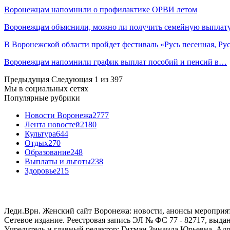
Воронежцам напомнили о профилактике ОРВИ летом
Воронежцам объяснили, можно ли получить семейную выплат
В Воронежской области пройдет фестиваль «Русь песенная, Р
Воронежцам напомнили график выплат пособий и пенсий в…
Предыдущая
Следующая
1 из 397
Мы в социальных сетях
Популярные рубрики
Новости Воронежа
2777
Лента новостей
2180
Культура
644
Отдых
270
Образование
248
Выплаты и льготы
238
Здоровье
215
Леди.Врн. Женский сайт Воронежа: новости, анонсы мероприятий
Сетевое издание. Реестровая запись ЭЛ № ФС 77 - 82717, выд
Учредитель и главный редактор: Гитман Зинаида Юрьевна. Адре