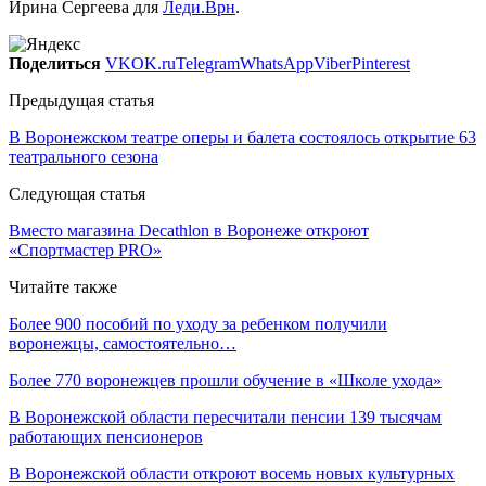
Ирина Сергеева для
Леди.Врн
.
Поделиться
VK
OK.ru
Telegram
WhatsApp
Viber
Pinterest
Предыдущая статья
В Воронежском театре оперы и балета состоялось открытие 63
театрального сезона
Следующая статья
Вместо магазина Decathlon в Воронеже откроют
«Спортмастер PRO»
Читайте также
Более 900 пособий по уходу за ребенком получили
воронежцы, самостоятельно…
Более 770 воронежцев прошли обучение в «Школе ухода»
В Воронежской области пересчитали пенсии 139 тысячам
работающих пенсионеров
В Воронежской области откроют восемь новых культурных