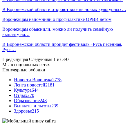
В Воронежской области откроют восемь новых культурных…
Воронежцам напомнили о профилактике ОРВИ летом
Воронежцам объяснили, можно ли получить семейную
выплату на…
В Воронежской области пройдет фестиваль «Русь песенная,
Русь…
Предыдущая
Следующая
1 из 397
Мы в социальных сетях
Популярные рубрики
Новости Воронежа
2778
Лента новостей
2181
Культура
644
Отдых
270
Образование
248
Выплаты и льготы
239
Здоровье
215