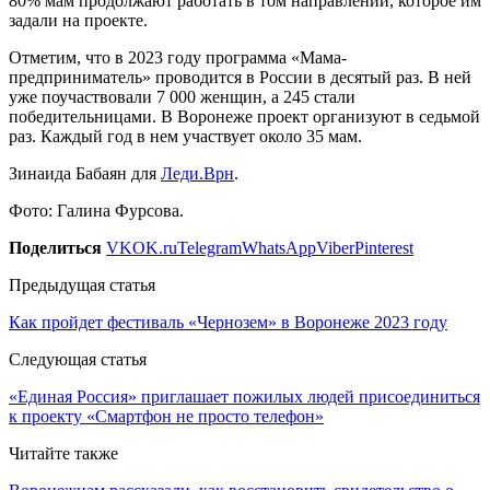
80% мам продолжают работать в том направлении, которое им
задали на проекте.
Отметим, что в 2023 году программа «Мама-
предприниматель» проводится в России в десятый раз. В ней
уже поучаствовали 7 000 женщин, а 245 стали
победительницами. В Воронеже проект организуют в седьмой
раз. Каждый год в нем участвует около 35 мам.
Зинаида Бабаян для
Леди.Врн
.
Фото: Галина Фурсова.
Поделиться
VK
OK.ru
Telegram
WhatsApp
Viber
Pinterest
Предыдущая статья
Как пройдет фестиваль «Чернозем» в Воронеже 2023 году
Следующая статья
«Единая Россия» приглашает пожилых людей присоединиться
к проекту «Смартфон не просто телефон»
Читайте также