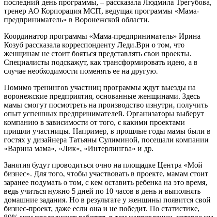
последний день программы, – рассказала Людмила Трегубова,
тренер АО Корпорация МСП, ведущая программы «Мама-
предприниматель» в Воронежской области.
Координатор программы «Мама-предприниматель» Ирина
Козуб рассказала корреспонденту Леди.Врн о том, что
женщинам не стоит бояться представлять свои проекты.
Специалисты подскажут, как трансформировать идею, а в
случае необходимости поменять ее на другую.
Помимо тренингов участниц программы ждут выезды на
воронежские предприятия, основанные женщинами. Здесь
мамы смогут посмотреть на производство изнутри, получить
опыт успешных предпринимателей. Организаторы выберут
компанию в зависимости от того, с какими проектами
пришли участницы. Например, в прошлые годы мамы были в
гостях у дизайнера Татьяны Сулиминой, посещали компании
«Варина мама», «Лик», «Интерлингва» и др.
Занятия будут проводиться очно на площадке Центра «Мой
бизнес». Для того, чтобы участвовать в проекте, мамам стоит
заранее подумать о том, с кем оставить ребенка на это время,
ведь учиться нужно 5 дней по 10 часов в день и выполнять
домашние задания. Но в результате у женщины появится свой
бизнес-проект, даже если она и не победит. По статистике,