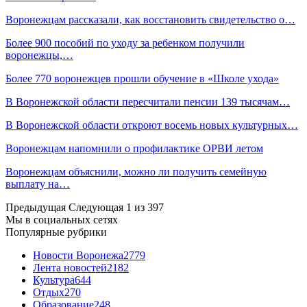
Воронежцам рассказали, как восстановить свидетельство о…
Более 900 пособий по уходу за ребенком получили
воронежцы,…
Более 770 воронежцев прошли обучение в «Школе ухода»
В Воронежской области пересчитали пенсии 139 тысячам…
В Воронежской области откроют восемь новых культурных…
Воронежцам напомнили о профилактике ОРВИ летом
Воронежцам объяснили, можно ли получить семейную
выплату на…
Предыдущая
Следующая
1 из 397
Мы в социальных сетях
Популярные рубрики
Новости Воронежа
2779
Лента новостей
2182
Культура
644
Отдых
270
Образование
248