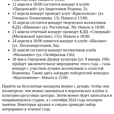
12 апреля в 18:00 состоится концерт в клубе
«Придонской» (ул.Защитников Родины, 2);
13 апреля концерт проведет клуб «Краснолесье» (ул.
Генерала Лохматикова, 13). Начало в 13:00;
16 апреля состоится концерт творческих коллективов
КДЦ «Шинник» (ул. Ростовская, 39). Начало в 18:00;
23 апреля отчетный концерт проведет КДЦ «Северный»
(Московский проспект, 131). Начало в 18:00;
24 апреля в 18:00 начнется концерт в клубе «Шилово»
(ул. Теплоэнергетиков, 8а);
26 апреля состоится концерт коллективов клуба
«Малышево» (ул. Октябрьская 23б);
18 мая в Городском Дворце культуры (ул. 9 января, 108)
пройдет заключительное мероприятие этого года – гала-
концерт с участием лучших коллективов и солистов
Воронежа. Также здесь наградят победителей конкурса
«Вдохновение». Начало в 15:00.
Прийти на бесплатные концерты можно с детьми, чтобы они
посмотрели, чем можно заниматься в воронежских клубах и
культурно-досуговых центрах. Затем можно будет записаться в
понравившуюся студию, а с сентября 2024 года посещать
занятия. Некоторые кружки и секции проводят набор
непрерывно в течение года.