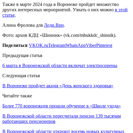
Также в марте 2024 года в Воронеже пройдет множество
других интересных мероприятий. Узнать о них можно
в этой
статье
.
Алина Фролова для
Леди.Врн
.
Фото: архив КДЦ «Шинник» (vk.com/mbukkdc_shinnik).
Поделиться
VK
OK.ru
Telegram
WhatsApp
Viber
Pinterest
Предыдущая статья
6 марта в Воронежской области включат электросирены
Следующая статья
В Воронеже пройдет акция «День женского здоровья»
Читайте также
Более 770 воронежцев прошли обучение в «Школе ухода»
В Воронежской области пересчитали пенсии 139 тысячам
работающих пенсионеров
В Воронежской области откроют восемь новых культурных