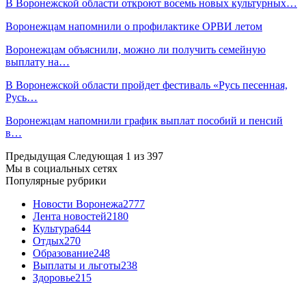
В Воронежской области откроют восемь новых культурных…
Воронежцам напомнили о профилактике ОРВИ летом
Воронежцам объяснили, можно ли получить семейную
выплату на…
В Воронежской области пройдет фестиваль «Русь песенная,
Русь…
Воронежцам напомнили график выплат пособий и пенсий
в…
Предыдущая
Следующая
1 из 397
Мы в социальных сетях
Популярные рубрики
Новости Воронежа
2777
Лента новостей
2180
Культура
644
Отдых
270
Образование
248
Выплаты и льготы
238
Здоровье
215