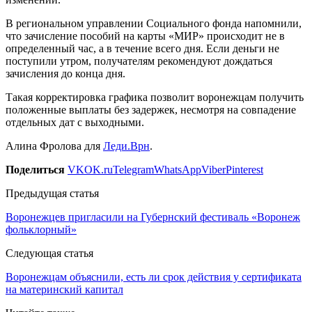
В региональном управлении Социального фонда напомнили,
что зачисление пособий на карты «МИР» происходит не в
определенный час, а в течение всего дня. Если деньги не
поступили утром, получателям рекомендуют дождаться
зачисления до конца дня.
Такая корректировка графика позволит воронежцам получить
положенные выплаты без задержек, несмотря на совпадение
отдельных дат с выходными.
Алина Фролова для
Леди.Врн
.
Поделиться
VK
OK.ru
Telegram
WhatsApp
Viber
Pinterest
Предыдущая статья
Воронежцев пригласили на Губернский фестиваль «Воронеж
фольклорный»
Следующая статья
Воронежцам объяснили, есть ли срок действия у сертификата
на материнский капитал