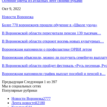
Осенние цветы из атласных лент своими руками
Окт 9, 2022
Новости Воронежа
Более 770 воронежцев прошли обучение в «Школе ухода»
В Воронежской области пересчитали пенсии 139 тысячам…
В Воронежской области откроют восемь новых культурных…
Воронежцам напомнили о профилактике ОРВИ летом
Воронежцам объяснили, можно ли получить семейную выплат
В Воронежской области пройдет фестиваль «Русь песенная, Р
Воронежцам напомнили график выплат пособий и пенсий в…
Предыдущая
Следующая
1 из 397
Мы в социальных сетях
Популярные рубрики
Новости Воронежа
2777
Лента новостей
2180