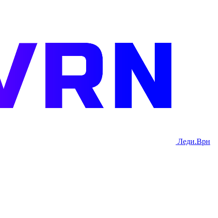
Леди.Врн