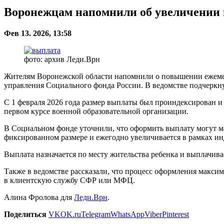
Воронежцам напомнили об увеличении 
Фев 13. 2026, 13:58
фото: архив Леди.Врн
Жителям Воронежской области напомнили о повышении ежемес
управления Социального фонда России. В ведомстве подчеркнул
С 1 февраля 2026 года размер выплаты был проиндексирован и 
первом курсе военной образовательной организации.
В Социальном фонде уточнили, что оформить выплату могут ма
фиксированном размере и ежегодно увеличивается в рамках ин
Выплата назначается по месту жительства ребенка и выплачивае
Также в ведомстве рассказали, что процесс оформления макси
в клиентскую службу СФР или МФЦ.
Алина Фролова для
Леди.Врн
.
Поделиться
VK
OK.ru
Telegram
WhatsApp
Viber
Pinterest