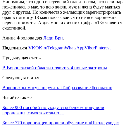
Напомним, что одно из суеверий гласит о том, что если пара
поженилась в мае, то всю жизнь муж и жена будут маяться
друг с другом. Но количество желающих зарегистрировать
брак в пятницу 13 мая показывает, что не все воронежцы
верят в приметы. А для многих из них цифра «13» является
счастливой.
Алина Фролова для
Леди.Врн
.
Поделиться
VK
OK.ru
Telegram
WhatsApp
Viber
Pinterest
Предыдущая статья
В Воронежской области появятся 4 новые экотропы
Следующая статья
Воронежцы могут получить IT-образование бесплатно
Читайте также
Более 900 пособий по уходу за ребенком получили
воронежцы, самостоятельно…
Более 770 воронежцев прошли обучение в «Школе ухода»