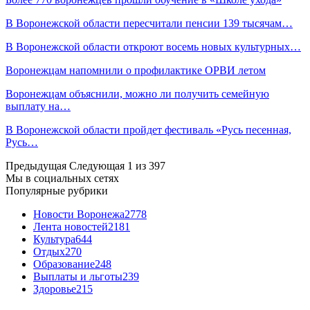
В Воронежской области пересчитали пенсии 139 тысячам…
В Воронежской области откроют восемь новых культурных…
Воронежцам напомнили о профилактике ОРВИ летом
Воронежцам объяснили, можно ли получить семейную
выплату на…
В Воронежской области пройдет фестиваль «Русь песенная,
Русь…
Предыдущая
Следующая
1 из 397
Мы в социальных сетях
Популярные рубрики
Новости Воронежа
2778
Лента новостей
2181
Культура
644
Отдых
270
Образование
248
Выплаты и льготы
239
Здоровье
215