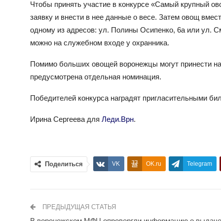
Чтобы принять участие в конкурсе «Самый крупный ово
заявку и внести в нее данные о весе. Затем овощ вмест
одному из адресов: ул. Полины Осипенко, 6а или ул. 
можно на служебном входе у охранника.
Помимо больших овощей воронежцы могут принести на
предусмотрена отдельная номинация.
Победителей конкурса наградят пригласительными биле
Ирина Сергеева для
Леди.Врн
.
Поделиться
VK
OK.ru
Telegram
ПРЕДЫДУЩАЯ СТАТЬЯ
В воронежском МФЦ опровергли информацию о выдач