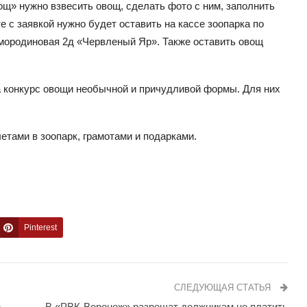
щ» нужно взвесить овощ, сделать фото с ним, заполнить
е с заявкой нужно будет оставить на кассе зоопарка по
Смородиновая 2д «Червленый Яр». Также оставить овощ
 конкурс овощи необычной и причудливой формы. Для них
тами в зоопарк, грамотами и подарками.
Pinterest
СЛЕДУЮЩАЯ СТАТЬЯ
е
В «РВК-Воронеж» разрешат должникам не платить